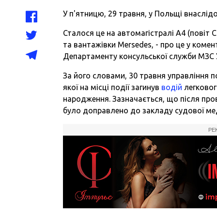
У п'ятницю, 29 травня, у Польщі внаслід
Сталося це на автомагістралі А4 (повіт
та вантажівки Mersedes, - про це у коме
Департаменту консульської служби МЗС У
За його словами, 30 травня управління п
якої на місці події загинув
водій
легково
народження. Зазначається, що після пров
було доправлено до закладу судової ме
РЕ