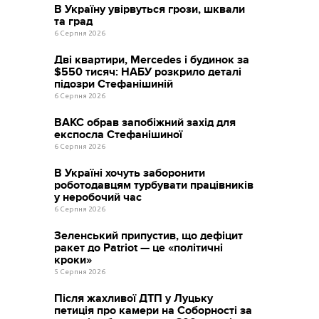
В Україну увірвуться грози, шквали
та град
6 Серпня 2026
Дві квартири, Mercedes і будинок за
$550 тисяч: НАБУ розкрило деталі
підозри Стефанішиній
6 Серпня 2026
ВАКС обрав запобіжний захід для
експосла Стефанішиної
6 Серпня 2026
В Україні хочуть заборонити
роботодавцям турбувати працівників
у неробочий час
6 Серпня 2026
Зеленський припустив, що дефіцит
ракет до Patriot — це «політичні
кроки»
5 Серпня 2026
Після жахливої ДТП у Луцьку
петиція про камери на Соборності за