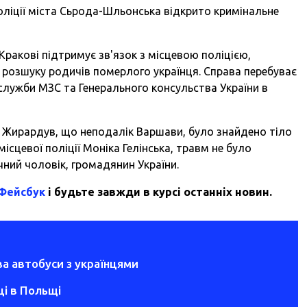
ліції міста Сьрода-Шльонська відкрито кримінальне
Кракові підтримує зв'язок з місцевою поліцією,
розшуку родичів померлого українця. Справа перебуває
служби МЗС та Генерального консульства України в
і Жирардув, що неподалік Варшави, було знайдено тіло
ісцевої поліції Моніка Гелінська, травм не було
ічний чоловік, громадянин України.
 Фейсбук
і будьте завжди в курсі останніх новин.
а автобуси з українцями
ці в Польщі