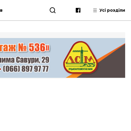
ів
Усі розділи