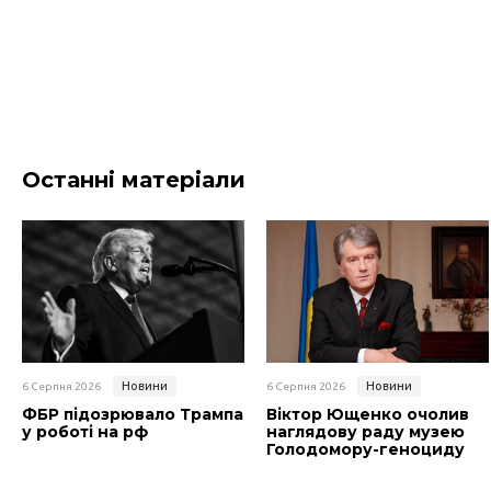
Останні матеріали
Новини
Новини
6 Серпня 2026
6 Серпня 2026
ФБР підозрювало Трампа
Віктор Ющенко очолив
у роботі на рф
наглядову раду музею
Голодомору-геноциду