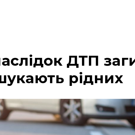
наслідок ДТП заг
 шукають рідних