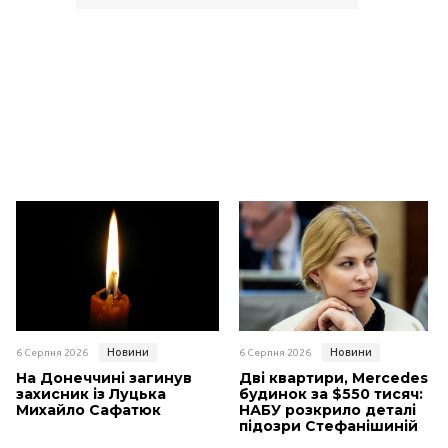
Новини
Новини
6 Серпня 2026
6 Серпня 2026
На Донеччині загинув
Дві квартири, Mercedes і
захисник із Луцька
будинок за $550 тисяч:
Михайло Сафатюк
НАБУ розкрило деталі
підозри Стефанішиній