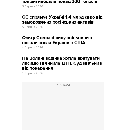
три дні набрала понад 300 голосів
5 Серпня 2026
ЄС спрямує Україні 1,4 млрд євро від
заморожених російських активів
5 Серпня 2026
Ольгу Стефанішину звільнили з
посади посла України в США
4 Серпня 2026
На Волині водійка хотіла врятувати
лисицю і вчинила ДТП. Суд звільнив
від покарання
4 Серпня 2026
РЕКЛАМА