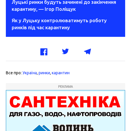
Луцькі ринки будуть зачинені до закінчення
карантину, — Ігор Поліщук
Як у Луцьку контролюватимуть роботу
ринків під час карантину
Все про:
Україна
,
ринки
,
карантин
РЕКЛАМА