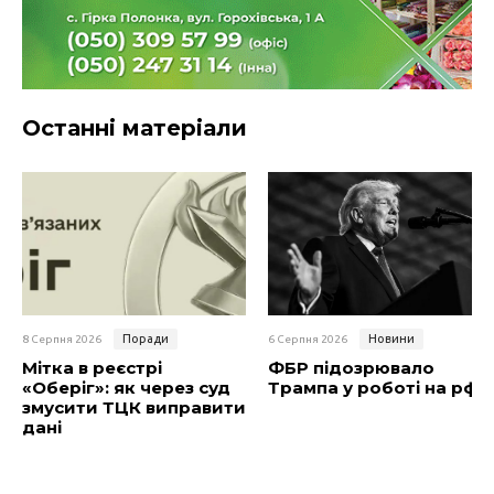
Останні матеріали
Поради
Новини
8 Серпня 2026
6 Серпня 2026
Мітка в реєстрі
ФБР підозрювало
«Оберіг»: як через суд
Трампа у роботі на рф
змусити ТЦК виправити
дані