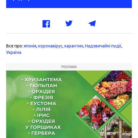
Все про:
японія
,
коронавірус
,
карантин
,
Надзвичайні події
,
Україна
РЕКЛАМА