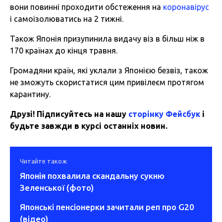
вони повинні проходити обстеження на
коронавірус
і самоізолюватись на 2 тижні.
Також Японія призупинила видачу віз в більш ніж в
170 країнах до кінця травня.
Громадяни країн, які уклали з Японією безвіз, також
не зможуть скористатися цим привілеєм протягом
карантину.
Друзі! Підписуйтесь на нашу
сторінку Фейсбук
і
будьте завжди в курсі останніх новин.
Читайте також
Японія похвалила скандальну сукню
Зеленської (фото)
Японські пенсіонерки зачитали реп про G20
(відео)