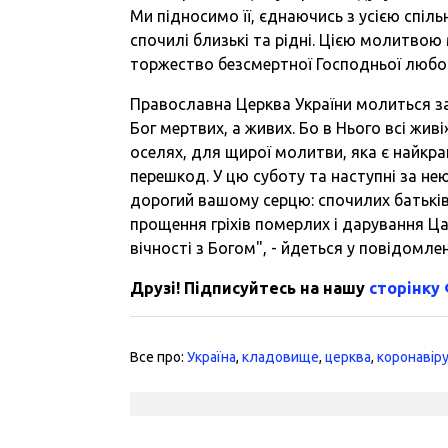
Ми підносимо її, єднаючись з усією спіл
спочилі близькі та рідні. Цією молитво
торжество безсмертної Господньої любові
Православна Церква України молиться за в
Бог мертвих, а живих. Бо в Нього всі живі»
оселях, для щирої молитви, яка є найкр
перешкод. У цю суботу та наступні за не
дорогий вашому серцю: спочилих батьків, 
прощення гріхів померлих і дарування Ц
вічності з Богом", - йдеться у повідомлен
Друзі! Підписуйтесь на нашу
сторінку
Все про:
Україна
,
кладовище
,
церква
,
коронавір