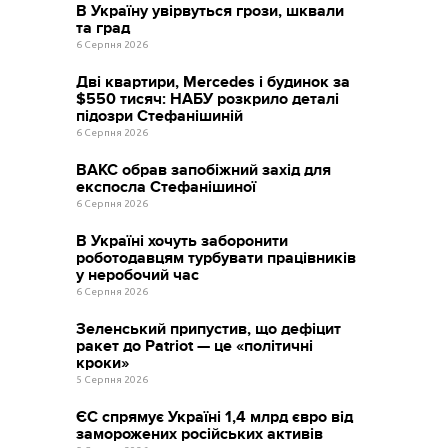
В Україну увірвуться грози, шквали
та град
6 Серпня 2026
Дві квартири, Mercedes і будинок за
$550 тисяч: НАБУ розкрило деталі
підозри Стефанішиній
6 Серпня 2026
ВАКС обрав запобіжний захід для
експосла Стефанішиної
6 Серпня 2026
В Україні хочуть заборонити
роботодавцям турбувати працівників
у неробочий час
6 Серпня 2026
Зеленський припустив, що дефіцит
ракет до Patriot — це «політичні
кроки»
5 Серпня 2026
ЄС спрямує Україні 1,4 млрд євро від
заморожених російських активів