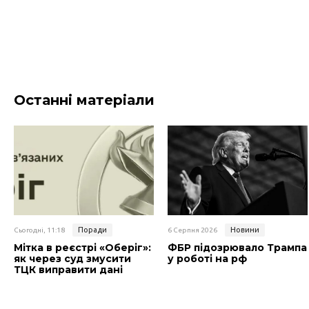
Останні матеріали
Поради
Новини
Сьогодні, 11:18
6 Серпня 2026
Мітка в реєстрі «Оберіг»:
ФБР підозрювало Трампа
як через суд змусити
у роботі на рф
ТЦК виправити дані