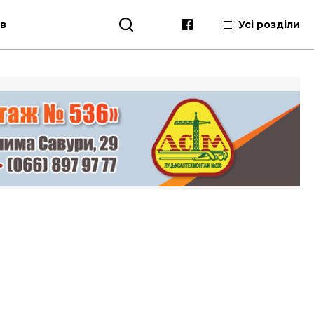
ів
Усі розділи