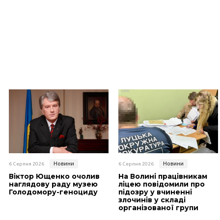
Новини
Новини
6 Серпня 2026
6 Серпня 2026
Віктор Ющенко очолив
На Волині працівникам
наглядову раду музею
ліцею повідомили про
Голодомору-геноциду
підозру у вчиненні
злочинів у складі
організованої групи