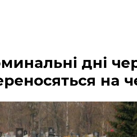
оминальні дні че
ереносяться на 