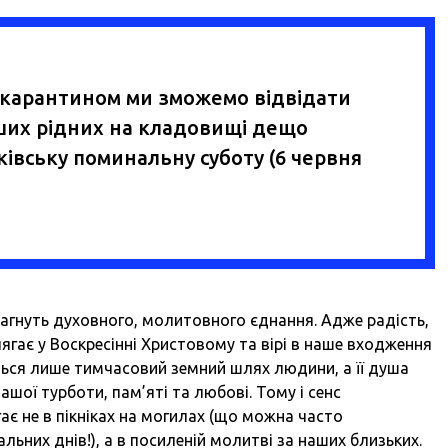
з карантином ми зможемо відвідати
аших рідних на кладовищі дещо
ьківську поминальну суботу (6 червня
агнуть духовного, молитовного єднання. Адже радість,
лягає у Воскресінні Христовому та вірі в наше входження
ється лише тимчасовий земний шлях людини, а її душа
шої турботи, пам’яті та любові. Тому і сенс
ає не в пікніках на могилах (що можна часто
льних днів!), а в посиленій молитві за наших близьких.