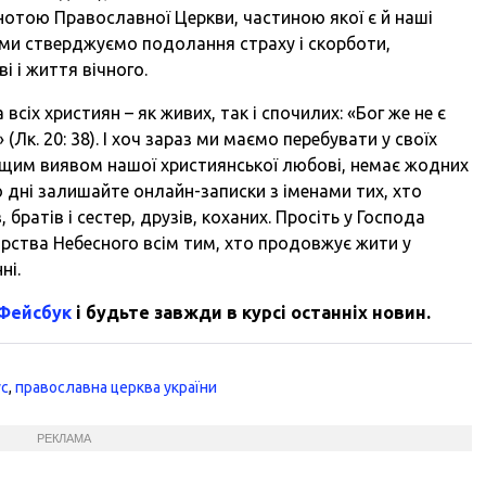
ьнотою Православної Церкви, частиною якої є й наші
ю ми стверджуємо подолання страху і скорботи,
 і життя вічного.
сіх християн – як живих, так і спочилих: «Бог же не є
 (Лк. 20: 38). І хоч зараз ми маємо перебувати у своїх
ащим виявом нашої християнської любові, немає жодних
ю дні залишайте онлайн-записки з іменами тих, хто
братів і сестер, друзів, коханих. Просіть у Господа
арства Небесного всім тим, хто продовжує жити у
ні.
 Фейсбук
і будьте завжди в курсі останніх новин.
ус
,
православна церква україни
РЕКЛАМА