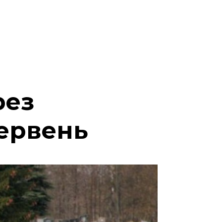
рез
червень