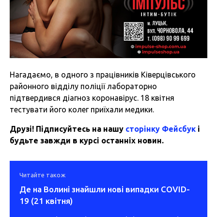
Нагадаємо, в одного з працівників Ківерцівського
районного відділу поліції лабораторно
підтвердився діагноз коронавірус. 18 квітня
тестувати його колег приїхали медики.
Друзі! Підписуйтесь на нашу
сторінку Фейсбук
і
будьте завжди в курсі останніх новин.
Читайте також
Де на Волині знайшли нові випадки COVID-
19 (21 квітня)