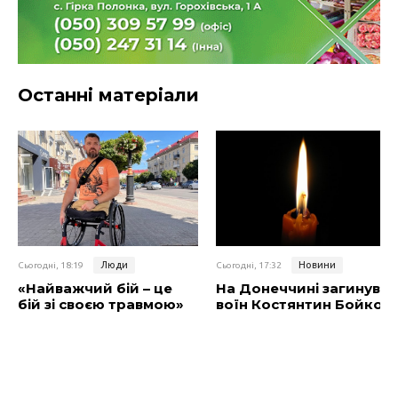
Останні матеріали
Люди
Новини
Сьогодні, 18:19
Сьогодні, 17:32
«Найважчий бій – це
На Донеччині загинув
бій зі своєю травмою»
воїн Костянтин Бойко