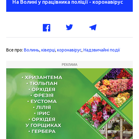
На Волині у працівника поліції - коронавірус
Все про:
Волинь
,
ківерці
,
коронавірус
,
Надзвичайні події
РЕКЛАМА