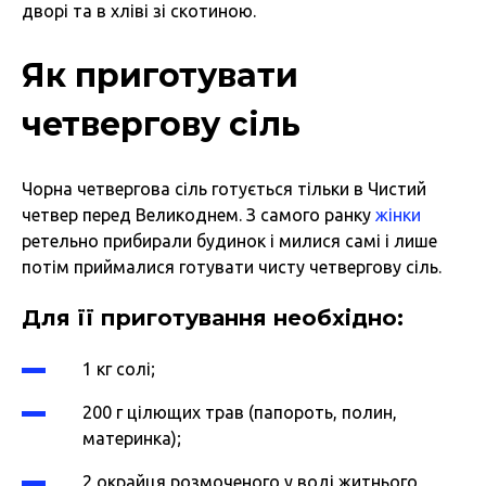
дворі та в хліві зі скотиною.
Як приготувати
четвергову сіль
Чорна четвергова сіль готується тільки в Чистий
четвер перед Великоднем. З самого ранку
жінки
ретельно прибирали будинок і милися самі і лише
потім приймалися готувати чисту четвергову сіль.
Для її приготування необхідно:
1 кг солі;
200 г цілющих трав (папороть, полин,
материнка);
2 окрайця розмоченого у воді житнього