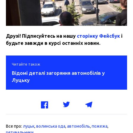
Друзі! Підписуйтесь на нашу
сторінку Фейсбук
і
будьте завжди в курсі останніх новин.
Читайте також
Відомі деталі загоряння автомобілів у
Луцьку
Все про:
луцьк
,
волинська ода
,
автомобіль
,
пожежа
,
рятувальники