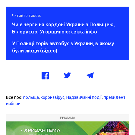
Читайте також
Чи є черги на кордоні України з Польщею,
Білоруссю, Угорщиною: свіжа інфо
У Польщі горів автобус з України, в якому
були люди (відео)
Все про:
польща
,
коронавірус
,
Надзвичайні події
,
президент
,
вибори
РЕКЛАМА