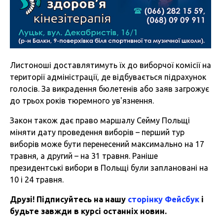
Листоноші доставлятимуть їх до виборчої комісії на
території адміністрації, де відбувається підрахунок
голосів. За викрадення бюлетенів або заяв загрожує
до трьох років тюремного ув'язнення.
Закон також дає право маршалу Сейму Польщі
міняти дату проведення виборів – перший тур
виборів може бути перенесений максимально на 17
травня, а другий – на 31 травня. Раніше
президентські вибори в Польщі були заплановані на
10 і 24 травня.
Друзі! Підписуйтесь на нашу
сторінку Фейсбук
і
будьте завжди в курсі останніх новин.