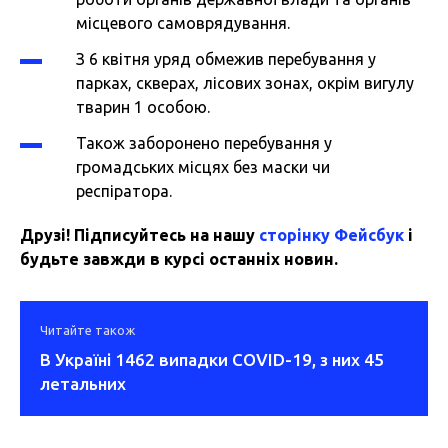
місцевого самоврядування.
З 6 квітня уряд обмежив перебування у
парках, скверах, лісових зонах, окрім вигулу
тварин 1 особою.
Також заборонено перебування у
громадських місцях без маски чи
респіратора.
Друзі! Підписуйтесь на нашу
сторінку Фейсбук
і
будьте завжди в курсі останніх новин.
Читайте також
В Україні 1462 випадки COVID-19, з них 45
летальних