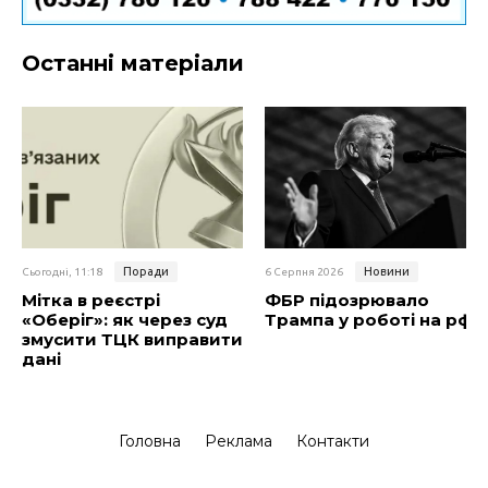
Останні матеріали
Поради
Новини
Сьогодні, 11:18
6 Серпня 2026
Мітка в реєстрі
ФБР підозрювало
«Оберіг»: як через суд
Трампа у роботі на рф
змусити ТЦК виправити
дані
Головна
Реклама
Контакти