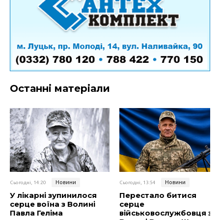
Останні матеріали
Новини
Новини
Сьогодні, 14:20
Сьогодні, 13:54
У лікарні зупинилося
Перестало битися
серце воїна з Волині
серце
Павла Геліма
військовослужбовця з