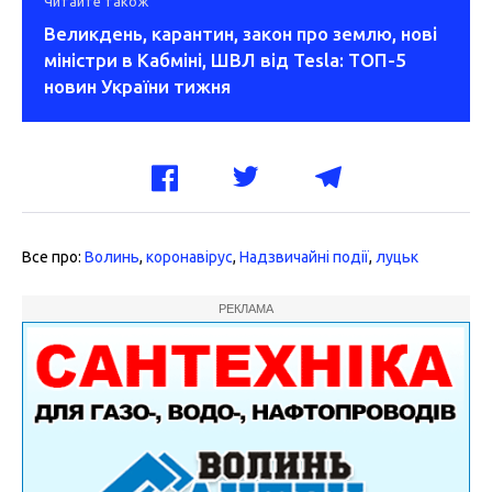
Читайте також
Великдень, карантин, закон про землю, нові
міністри в Кабміні, ШВЛ від Tesla: ТОП-5
новин України тижня
Все про:
Волинь
,
коронавірус
,
Надзвичайні події
,
луцьк
РЕКЛАМА