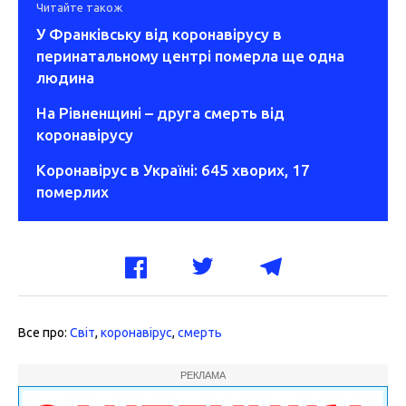
Читайте також
У Франківську від коронавірусу в
перинатальному центрі померла ще одна
людина
На Рівненщині – друга смерть від
коронавірусу
Коронавірус в Україні: 645 хворих, 17
померлих
Все про:
Світ
,
коронавірус
,
смерть
РЕКЛАМА