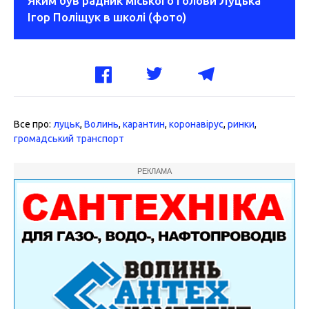
Яким був радник міського голови Луцька
Ігор Поліщук в школі (фото)
Все про:
луцьк
,
Волинь
,
карантин
,
коронавірус
,
ринки
,
громадський транспорт
РЕКЛАМА