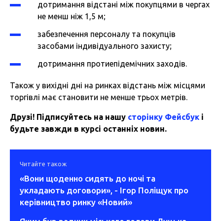
дотримання відстані між покупцями в чергах
не менш ніж 1,5 м;
забезпечення персоналу та покупців
засобами індивідуального захисту;
дотримання протиепідемічних заходів.
Також
у вихідні дні на ринках відстань між місцями
торгівлі має становити не менше трьох метрів.
Друзі! Підписуйтесь на нашу
сторінку Фейсбук
і
будьте завжди в курсі останніх новин.
Читайте також
«Вони щоденно сидять до ночі та
укладають договори», - Ігор Поліщук про
керівництво ринку «Новий»