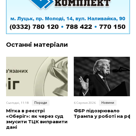
Останні матеріали
Поради
Новини
Сьогодні, 11:18
6 Серпня 2026
Мітка в реєстрі
ФБР підозрювало
«Оберіг»: як через суд
Трампа у роботі на рф
змусити ТЦК виправити
дані