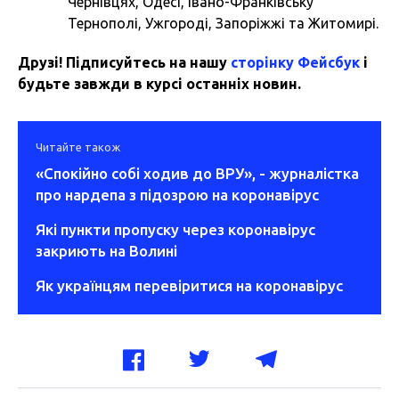
Чернівцях, Одесі, Івано-Франківську
Тернополі, Ужгороді, Запоріжжі та Житомирі.
Друзі! Підписуйтесь на нашу
сторінку Фейсбук
і
будьте завжди в курсі останніх новин.
Читайте також
«Спокійно собі ходив до ВРУ», - журналістка
про нардепа з підозрою на коронавірус
Які пункти пропуску через коронавірус
закриють на Волині
Як українцям перевіритися на коронавірус