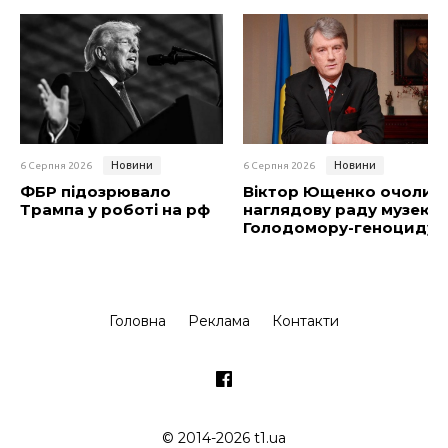
Новини
Новини
6 Серпня 2026
6 Серпня 2026
ФБР підозрювало
Віктор Ющенко очолив
Трампа у роботі на рф
наглядову раду музею
Голодомору-геноциду
Головна
Реклама
Контакти
© 2014-2026 t1.ua