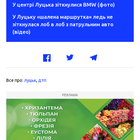
У центрі Луцька зіткнулися BMW (фото)
У Луцьку «шалена маршрутка» ледь не
зіткнулася лоб в лоб з патрульним авто
(відео)
Все про:
луцьк
,
дтп
РЕКЛАМА