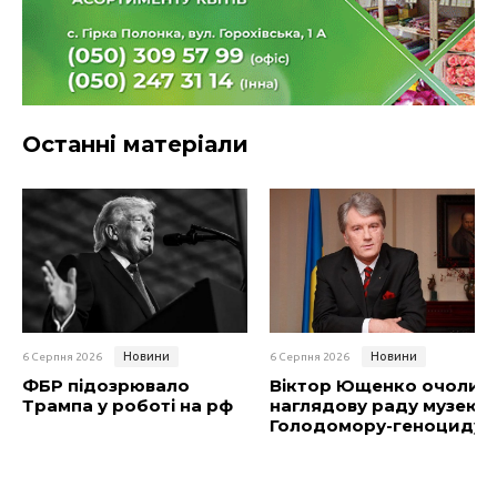
Останні матеріали
Новини
Новини
6 Серпня 2026
6 Серпня 2026
ФБР підозрювало
Віктор Ющенко очолив
Трампа у роботі на рф
наглядову раду музею
Голодомору-геноциду