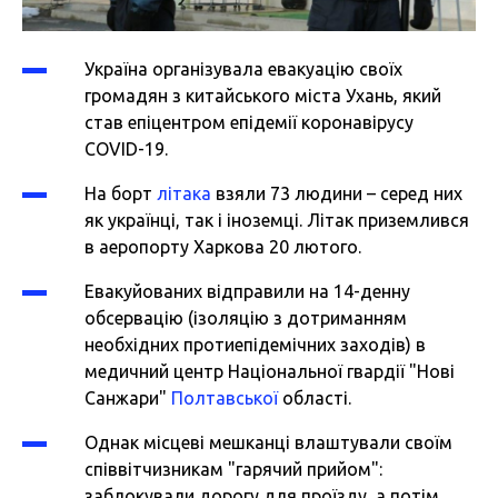
Україна організувала евакуацію своїх
громадян з китайського міста Ухань, який
став епіцентром епідемії коронавірусу
COVID-19.
На борт
літака
взяли 73 людини – серед них
як українці, так і іноземці. Літак приземлився
в аеропорту Харкова 20 лютого.
Евакуйованих відправили на 14-денну
обсервацію (ізоляцію з дотриманням
необхідних протиепідемічних заходів) в
медичний центр Національної гвардії "Нові
Санжари"
Полтавської
області.
Однак місцеві мешканці влаштували своїм
співвітчизникам "гарячий прийом":
заблокували дорогу для проїзду, а потім