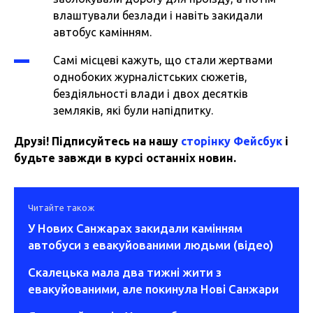
влаштували безлади і навіть закидали
автобус камінням.
Самі місцеві кажуть, що стали жертвами
однобоких журналістських сюжетів,
бездіяльності влади і двох десятків
земляків, які були напідпитку.
Друзі! Підписуйтесь на нашу
сторінку Фейсбук
і
будьте завжди в курсі останніх новин.
Читайте також
У Нових Санжарах закидали камінням
автобуси з евакуйованими людьми (відео)
Скалецька мала два тижні жити з
евакуйованими, але покинула Нові Санжари