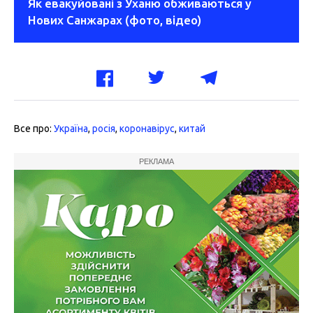
Як евакуйовані з Уханю обживаються у
Нових Санжарах (фото, відео)
Все про:
Україна
,
росія
,
коронавірус
,
китай
РЕКЛАМА