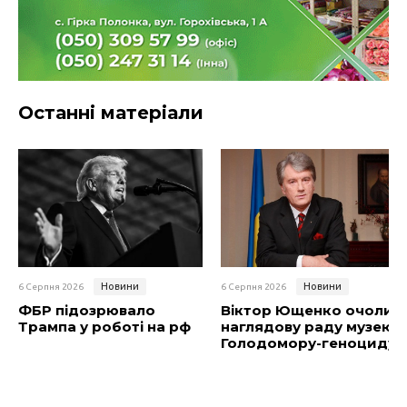
Останні матеріали
Новини
Новини
6 Серпня 2026
6 Серпня 2026
ФБР підозрювало
Віктор Ющенко очолив
Трампа у роботі на рф
наглядову раду музею
Голодомору-геноциду