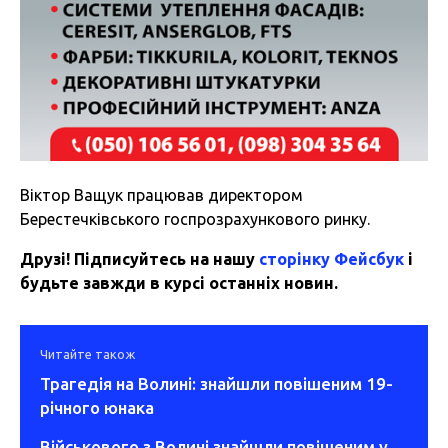
Віктор Ващук працював директором
Берестечківського госпрозрахункового ринку.
Друзі! Підписуйтесь на нашу
сторінку Фейсбук
і
будьте завжди в курсі останніх новин.
Читайте також
Трагедія на Волині: знайшли повішеним 19-
річного юнака
Військового з Волині знайшли повішеним у