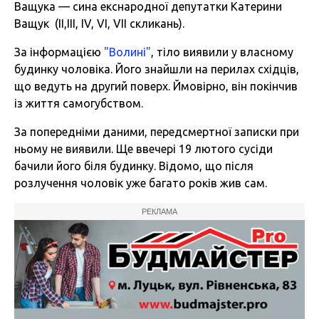
Ващука — сина екснародної депутатки Катерини
Ващук (ІІ,ІІІ, IV, VI, VII скликань).
За інформацією
"Волині"
, тіло виявили у власному
будинку чоловіка. Його знайшли на перилах східців,
що ведуть на другий поверх. Ймовірно, він покінчив
із життя самогубством.
За попередніми даними, передсмертної записки при
ньому не виявили. Ще ввечері 19 лютого сусіди
бачили його біля будинку. Відомо, що після
розлучення чоловік уже багато років жив сам.
РЕКЛАМА