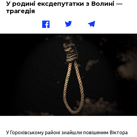
У родині ексдепутатки з Волині —
трагедія
У Горохівському районі знайшли повішеним Віктора