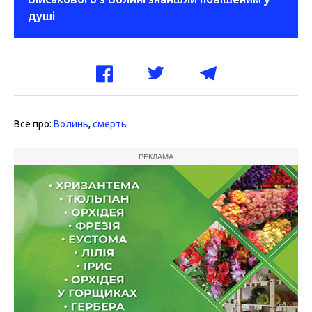
душі
Все про:
Волинь
,
смерть
РЕКЛАМА