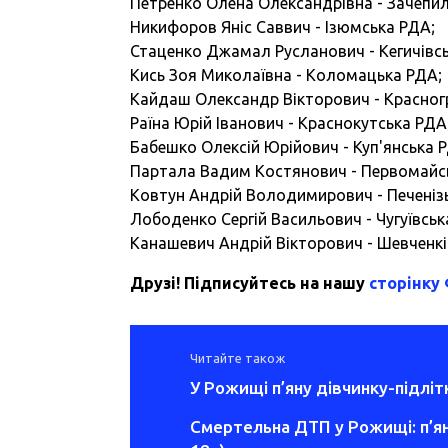
Петренко Олена Олександрівна - Зачепил
Никифоров Яніс Саввич - Ізюмська РДА;
Стаценко Джамал Русланович - Кегичівс
Кись Зоя Миколаївна - Коломацька РДА;
Кайдаш Олександр Вікторович - Красног
Раїна Юрій Іванович - Краснокутська РДА
Бабешко Олексій Юрійович - Куп'янська 
Партала Вадим Костянович - Первомайс
Ковтун Андрій Володимирович - Печеніз
Лободенко Сергій Васильович - Чугуївськ
Канашевич Андрій Вікторович - Шевченкі
Друзі! Підписуйтесь на нашу
сторінку
Читайте також
У Рожищі п’яну дівчинку-підлі
Смертельна ДТП у Рожищі: п’ян