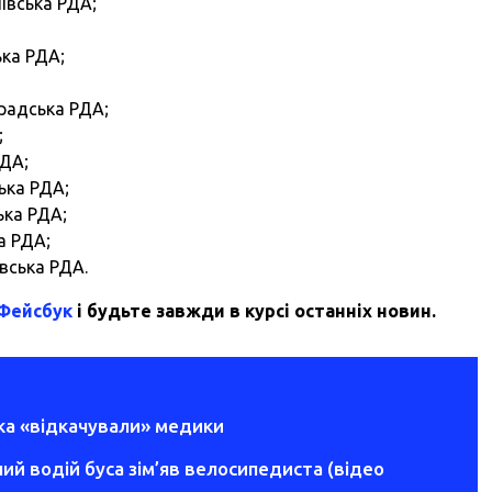
івська РДА;
ька РДА;
радська РДА;
;
РДА;
ька РДА;
ька РДА;
а РДА;
вська РДА.
 Фейсбук
і будьте завжди в курсі останніх новин.
тка «відкачували» медики
ий водій буса зім’яв велосипедиста (відео