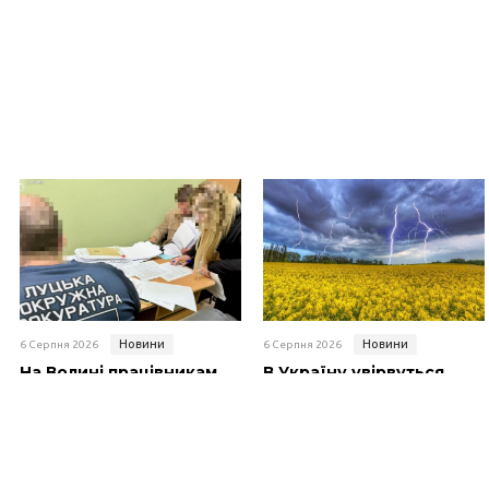
Новини
Новини
6 Серпня 2026
6 Серпня 2026
На Волині працівникам
В Україну увірвуться
ліцею повідомили про
грози, шквали та град
підозру у вчиненні
злочинів у складі
організованої групи