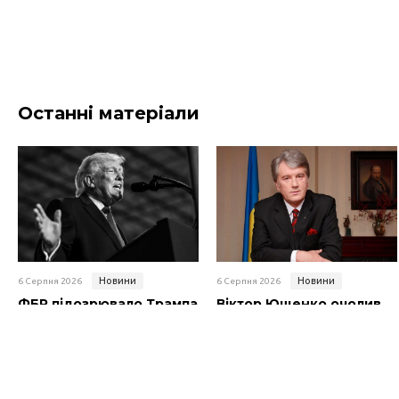
Останні матеріали
Новини
Новини
6 Серпня 2026
6 Серпня 2026
ФБР підозрювало Трампа
Віктор Ющенко очолив
у роботі на рф
наглядову раду музею
Голодомору-геноциду