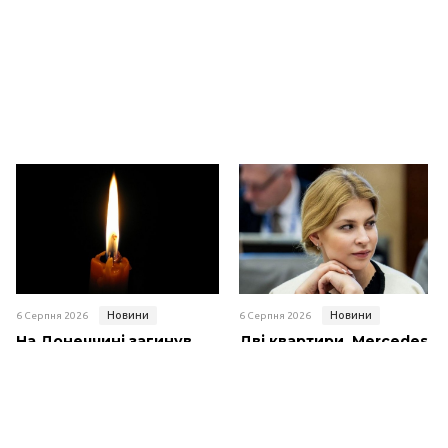
Новини
Новини
6 Серпня 2026
6 Серпня 2026
На Донеччині загинув
Дві квартири, Mercedes і
захисник із Луцька
будинок за $550 тисяч:
Михайло Сафатюк
НАБУ розкрило деталі
підозри Стефанішиній