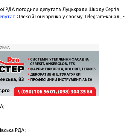
ї РДА погодили депутата Луцькради Шкоду Сергія
епутат
Олексій Гончаренко у своєму Telegram-каналі, -
КЛАМА
А;
івська РДА;