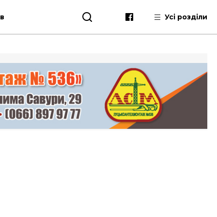
ів
Усі розділи