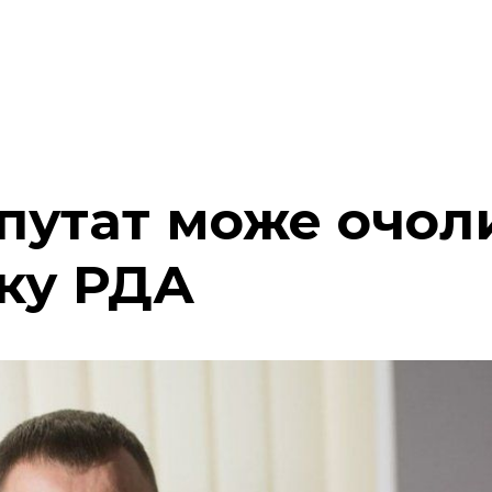
путат може очол
ку РДА