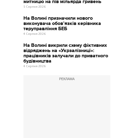
митницю на пів мільярда гривень
5 Серпня 2026
На Волині призначили нового
виконувача обов’язків керівника
теруправління БЕБ
4 Серпня 2026
На Волині викрили схему фіктивних
відряджень на «Укрзалізниці»:
працівників залучали до приватного
будівництва
4 Серпня 2026
РЕКЛАМА