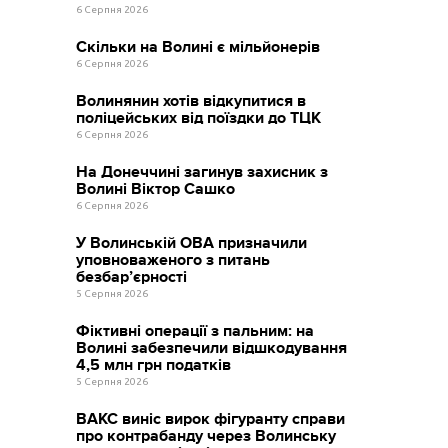
6 Серпня 2026
Скільки на Волині є мільйонерів
6 Серпня 2026
Волинянин хотів відкупитися в
поліцейських від поїздки до ТЦК
6 Серпня 2026
На Донеччині загинув захисник з
Волині Віктор Сашко
6 Серпня 2026
У Волинській ОВА призначили
уповноваженого з питань
безбар’єрності
5 Серпня 2026
Фіктивні операції з пальним: на
Волині забезпечили відшкодування
4,5 млн грн податків
5 Серпня 2026
ВАКС виніс вирок фігуранту справи
про контрабанду через Волинську