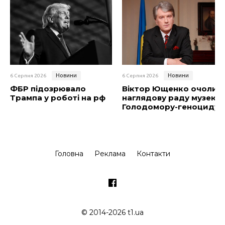
Новини
Новини
6 Серпня 2026
6 Серпня 2026
ФБР підозрювало
Віктор Ющенко очолив
Трампа у роботі на рф
наглядову раду музею
Голодомору-геноциду
Головна
Реклама
Контакти
© 2014-2026 t1.ua