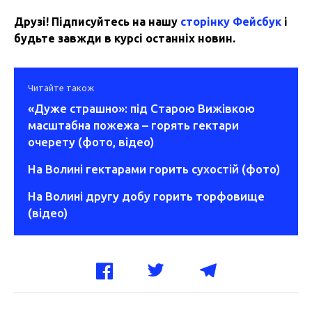
Друзі! Підписуйтесь на нашу
сторінку Фейсбук
і
будьте завжди в курсі останніх новин.
Читайте також
«Дуже страшно»: під Старою Вижівкою
масштабна пожежа – горять гектари
очерету (фото, відео)
На Волині гектарами горить сухостій (фото)
На Волині другу добу горить торфовище
(відео)