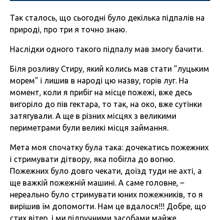
Так сталось, що сьогодні було декілька підпалів на
природі, про три я точно знаю.
Наслідки одного такого підпалу мав змогу бачити.
Біля розливу Стиру, який колись мав стати "луцьким
морем" і лишив в народі цю назву, горів луг. На
момент, коли я прибіг на місце пожежі, вже десь
вигоріло до пів гектара, то так, на око, вже сутінки
затягували. А ще в різних місцях з великими
периметрами були великі місця займання.
Мета моя спочатку була така: дочекатись пожежних
і стримувати дітвору, яка побігла до вогню.
Пожежних було довго чекати, доїзд туди не ахті, а
ще важкій пожежній машині. А саме головне, –
нереально було стримувати юних пожежників, то я
вирішив їм допомогти. Нам це вдалося!!! Добре, що
стих вітер, і ми підручними засобами майже