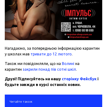
Нагадаємо, за попередньою інформацією карантин
у школах мав
тривати до 12 лютого
.
Також ми повідомляли, що на
Волині
на
карантин
закрили понад пів сотні шкіл
.
Друзі! Підписуйтесь на нашу
сторінку Фейсбук
і
будьте завжди в курсі останніх новин.
Читайте також