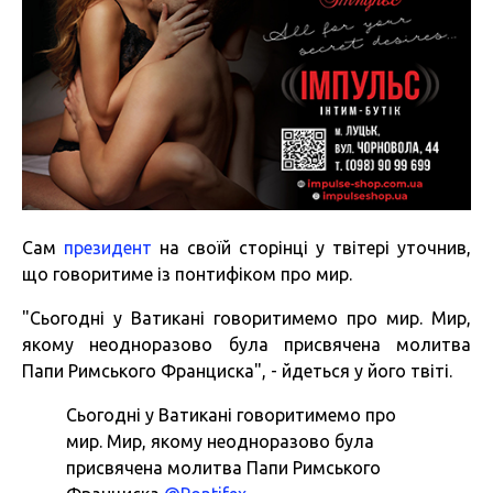
Сам
президент
на своїй сторінці у твітері уточнив,
що говоритиме із понтифіком про мир.
"Сьогодні у Ватикані говоритимемо про мир. Мир,
якому неодноразово була присвячена молитва
Папи Римського Франциска", - йдеться у його твіті.
Сьогодні у Ватикані говоритимемо про
мир. Мир, якому неодноразово була
присвячена молитва Папи Римського