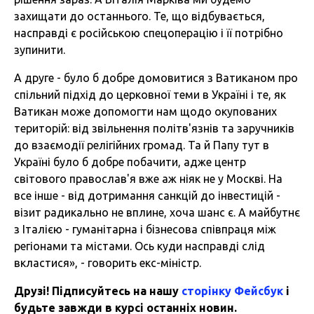
захищати до останнього. Те, що відбувається,
насправді є російською спецоперацію і її потрібно
зупинити.
А друге - було б добре домовитися з Ватиканом про
спільний підхід до церковної теми в Україні і те, як
Ватикан може допомогти нам щодо окупованих
територій: від звільнення політв'язнів та заручників
до взаємодії релігійних громад. Та й Папу тут в
Україні було б добре побачити, адже центр
світового православ'я вже аж ніяк не у Москві. На
все інше - від дотримання санкцій до інвестицій -
візит радикально не вплине, хоча шанс є. А майбутнє
з Італією - гуманітарна і бізнесова співпраця між
регіонами та містами. Ось куди насправді слід
вкластися», - говорить екс-міністр.
Друзі! Підписуйтесь на нашу
сторінку Фейсбук
і
будьте завжди в курсі останніх новин.