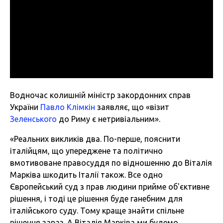
Водночас колишній міністр закордонних справ
України
Павло Клімкін
заявляє, що «візит
Зеленського
до Риму є нетривіальним».
«Реальних викликів два. По-перше, пояснити
італійцям, що упереджене та політично
вмотивоване правосуддя по відношенню до Віталія
Марківа шкодить Італії також. Все одно
Європейський суд з прав людини прийме об'єктивне
рішення, і тоді це рішення буде ганебним для
італійського суду. Тому краще знайти спільне
рішення зараз. А Віталія Марківа ми будемо