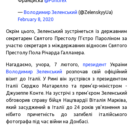
Франциска
@Pontifex
—
Володимир Зеленський
(@ZelenskyyUa)
February 8, 2020
Окрім цього, Зеленський зустрінеться із державним
секретарем Святого Престолу П’єтро Пароліном за
участю секретаря з міждержавних відносин Святого
Престолу Пола Річарда Галлахера.
Нагадаємо, учора, 7 лютого,
президент
України
Володимир Зеленський
розпочав свій офіційний
візит до Італії. У Римі він зустрівся з президентом
Італії Серджо Матарелло та прем’єр-міністром -
Джузеппе Конте. На зустрічі з прем’єром Зеленський
обговорив справу бійця Нацгвардії Віталія Марківа,
який засуджений в Італії до 24 років ув’язнення за
нібито причетність до загибелі італійського
фотографа під час війни на Донбасі.