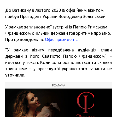
До Ватикану 8 лютого 2020 із офіційним візитом
прибув Президент України Володимир Зеленський.
У рамках запланованої зустрічі із Папою Римським
Франциском очільник держави говоритиме про мир.
Про це повідомляє
Офіс президента
.
"У рамках візиту передбачена аудієнція глави
держави з Його Святістю Папою Франциском", -
йдеться у тексті. Коли вона розпочнеться та скільки
триватиме – у пресслужбі українського гаранта не
уточнили.
РЕКЛАМА