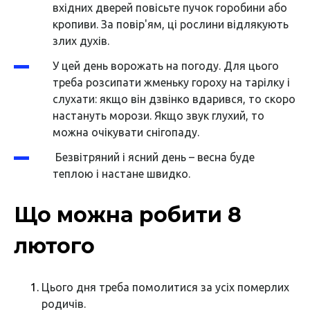
вхідних дверей повісьте пучок горобини або
кропиви. За повір'ям, ці рослини відлякують
злих духів.
У цей день ворожать на погоду. Для цього
треба розсипати жменьку гороху на тарілку і
слухати: якщо він дзвінко вдарився, то скоро
настануть морози. Якщо звук глухий, то
можна очікувати снігопаду.
Безвітряний і ясний день – весна буде
теплою і настане швидко.
Що можна робити 8
лютого
Цього дня треба помолитися за усіх померлих
родичів.