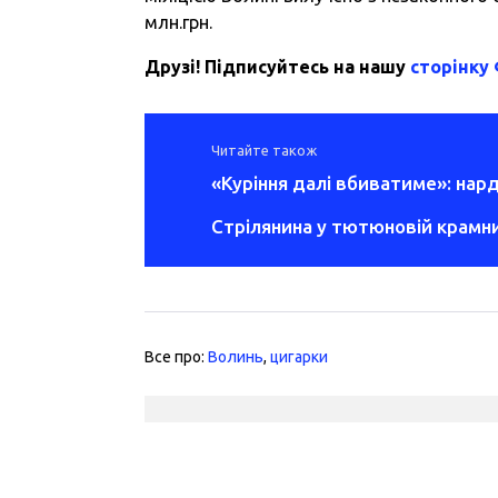
млн.грн.
Друзі! Підписуйтесь на нашу
сторінку
Читайте також
«Куріння далі вбиватиме»: на
Стрілянина у тютюновій крамни
Все про:
Волинь
,
цигарки