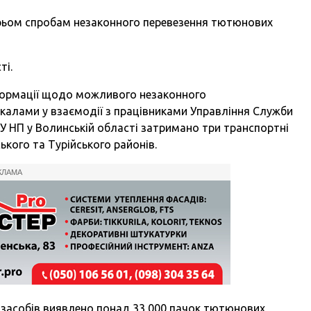
трьом спробам незаконного перевезення тютюнових
ті.
інформації щодо можливого незаконного
калами у взаємодії з працівниками Управління Служби
 ГУ НП у Волинській області затримано три транспортні
кого та Турійського районів.
КЛАМА
 засобів виявлено понад 33 000 пачок тютюнових