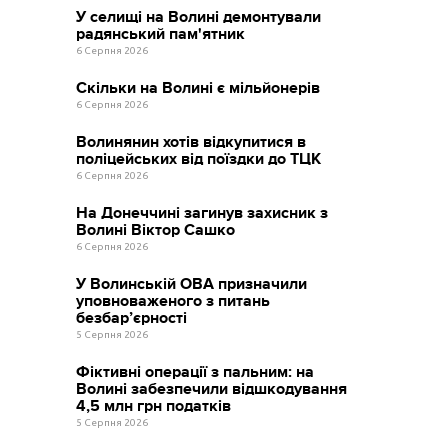
У селищі на Волині демонтували
радянський пам'ятник
6 Серпня 2026
Скільки на Волині є мільйонерів
6 Серпня 2026
Волинянин хотів відкупитися в
поліцейських від поїздки до ТЦК
6 Серпня 2026
На Донеччині загинув захисник з
Волині Віктор Сашко
6 Серпня 2026
У Волинській ОВА призначили
уповноваженого з питань
безбар’єрності
5 Серпня 2026
Фіктивні операції з пальним: на
Волині забезпечили відшкодування
4,5 млн грн податків
5 Серпня 2026