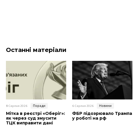
Останні матеріали
Поради
Новини
8 Серпня 2026
6 Серпня 2026
Мітка в реєстрі «Оберіг»:
ФБР підозрювало Трампа
як через суд змусити
у роботі на рф
ТЦК виправити дані