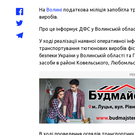
На
Волині
податкова міліція
запобігла 
виробів.
Про це інформує ДФС у Волинській облас
У ході реалізації наявної оперативної 
транспортування тютюнових виробів фіс
безпеки України у Волинській області та
засоби в районі Ковельського, Любомльсь
РЕ
В ході проведення оглядів транспортних