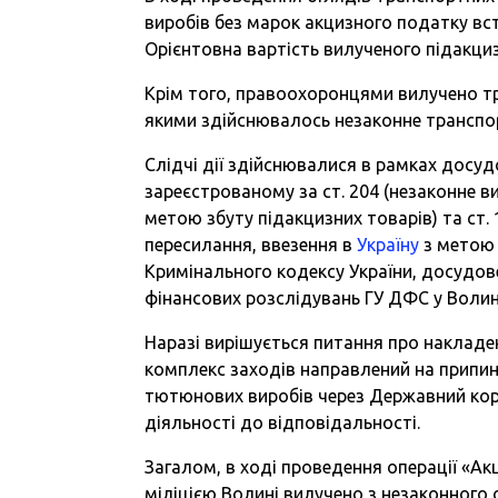
виробів без марок акцизного податку вс
Орієнтовна вартість вилученого підакциз
Крім того, правоохоронцями вилучено тр
якими здійснювалось незаконне транс
Слідчі дії здійснювалися в рамках досу
зареєстрованому за ст. 204 (незаконне ви
метою збуту підакцизних товарів) та ст. 
пересилання, ввезення в
Україну
з метою 
Кримінального кодексу України, досудов
фінансових розслідувань ГУ ДФС у Волинс
Наразі вирішується питання про накладе
комплекс заходів направлений на припи
тютюнових виробів через Державний корд
діяльності до відповідальності.
Загалом, в ході проведення операції «
міліцією Волині вилучено з незаконного