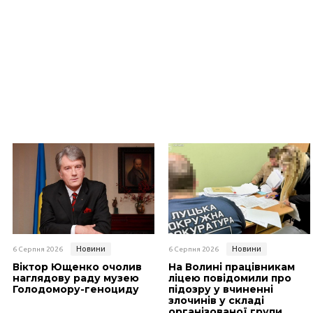
Новини
Новини
6 Серпня 2026
6 Серпня 2026
Віктор Ющенко очолив
На Волині працівникам
наглядову раду музею
ліцею повідомили про
Голодомору-геноциду
підозру у вчиненні
злочинів у складі
організованої групи