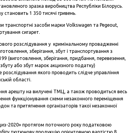
тановленого зразка виробництва Республіки Білорусь.
у становить 1 350 тисячі гривень.
и транспортні засоби марки Volkswagen та Pegeout,
портування сигарет.
дового розслідування у кримінальному провадженні
готовлення, зберігання, збут і транспортування з
199 (виготовлення, зберігання, придбання, перевезення,
збуту або збут марок акцизного податку)
е розслідування якого проводить слідче управління
ькій області.
ння арешту на вилучені ТМЦ, а також проводиться весь
нення функціонування схеми незаконного переміщення
он та притягнення організаторів такої незаконної
Акциз-2020» протягом поточного року податковою
 обігу тютюнову продукцію орієнтовною вартістю 8