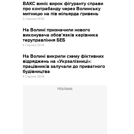
ВАКС виніс вирок фігуранту справи
про контрабанду через Волинську
митницю на пів мільярда гривень
5 Серпня 2026
На Волині призначили нового
виконувача обов’язків керівника
теруправління БЕБ
4 Серпня 2026
На Волині викрили схему фіктивних
відряджень на «Укрзалізниці»:
працівників залучали до приватного
будівництва
4 Серпня 2026
РЕКЛАМА