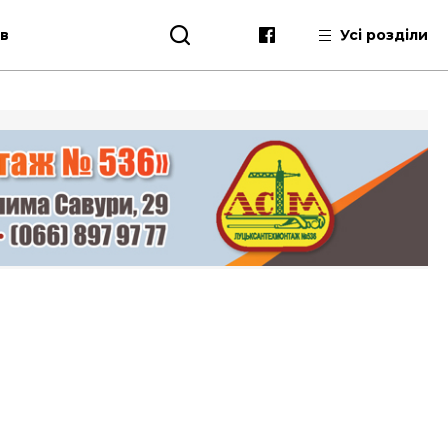
ів
Усі розділи