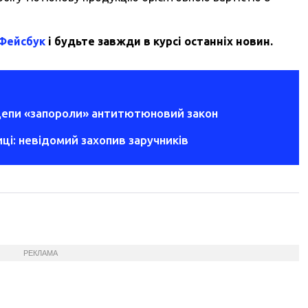
 Фейсбук
і будьте завжди в курсі останніх новин.
рдепи «запороли» антитютюновий закон
ці: невідомий захопив заручників
РЕКЛАМА