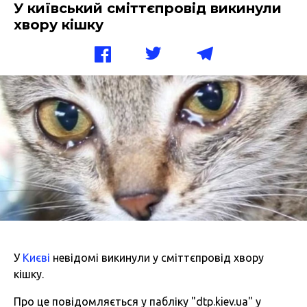
У київський сміттєпровід викинули
хвору кішку
У
Києві
невідомі викинули у сміттєпровід хвору
кішку.
Про це повідомляється у пабліку "dtp.kiev.ua" у