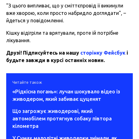
"З цього випливає, що у сміттєпровід її викинули
вже хворою, коли просто набридло доглядати", –
йдеться у повідомленні.
Кішку відігріли та врятували, проте їй потрібне
лікування.
Друзі! Підписуйтесь на нашу
сторінку Фейсбук
і
будьте завжди в курсі останніх новин.
Читайте також
«Рідкісна погань»: лучан шокувало відео із
живодером, який забиває цуценят
Що загрожує живодерові, який
автомобілем протягнув собаку півтора
кілометра
У Сумах малолітні живодерки знімали, як