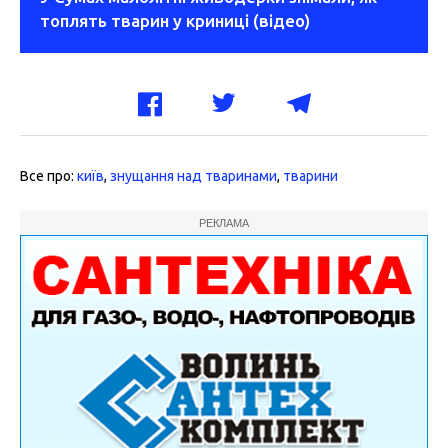
топлять тварин у криниці (відео)
Все про:
київ
,
знущання над тваринами
,
тварини
РЕКЛАМА