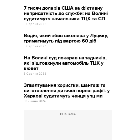
7 тисяч доларів США за фіктивну
непридатність до служби: на Волині
судитимуть начальника ТЦК та СП
3 Серпня 2026
Водія, який збив школяра у Луцьку,
триматимуть під вартою 60 діб
3 Серпня 2026
На Волині суд покарав нападників,
які зіштовхнули автомобіль ТЦК у
кювет
3 Серпня 2026
Зґвалтування хористки, шантаж та
виготовлення дитячої порнографії: у
Харкові судитимуть ченця упц мп
30 Липня 2026
РЕКЛАМА