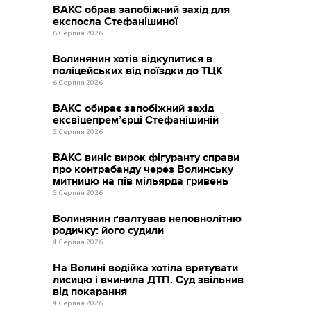
ВАКС обрав запобіжний захід для
експосла Стефанішиної
6 Серпня 2026
Волинянин хотів відкупитися в
поліцейських від поїздки до ТЦК
6 Серпня 2026
ВАКС обирає запобіжний захід
ексвіцепрем’єрці Стефанішиній
5 Серпня 2026
ВАКС виніс вирок фігуранту справи
про контрабанду через Волинську
митницю на пів мільярда гривень
5 Серпня 2026
Волинянин ґвалтував неповнолітню
родичку: його судили
4 Серпня 2026
На Волині водійка хотіла врятувати
лисицю і вчинила ДТП. Суд звільнив
від покарання
4 Серпня 2026