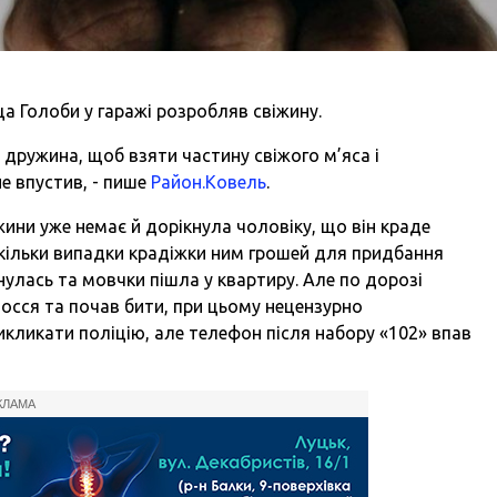
ща Голоби у гаражі розробляв свіжину.
 дружина, щоб взяти частину свіжого м’яса і
не впустив, - пише
Район.Ковель
.
ини уже немає й дорікнула чоловіку, що він краде
оскільки випадки крадіжки ним грошей для придбання
нулась та мовчки пішла у квартиру. Але по дорозі
олосся та почав бити, при цьому нецензурно
кликати поліцію, але телефон після набору «102» впав
КЛАМА