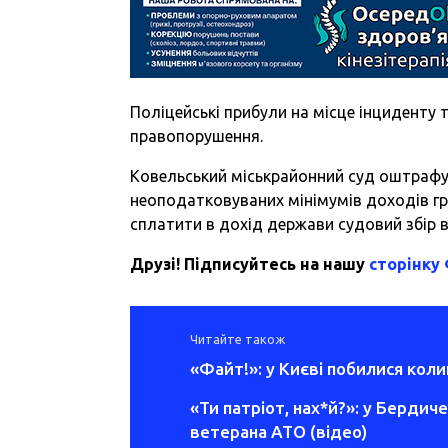
Поліцейські прибули на місце інциденту
правопорушення.
Ковельський міськрайонний суд оштрафу
неоподатковуваних мінімумів доходів гр
сплатити в дохід держави судовий збір в 
Друзі! Підписуйтесь на нашу
сторінку
Читайте також
«Файт!»: у Києві побилися коли
«Ти патріот, нах*й?»: у Бердич
ветерана АТО (відео)