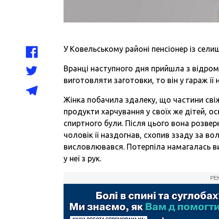
У Ковельському районі пенсіонер із сели
Вранці наступного дня прийшла з відром
виготовляти заготовки, то він у гараж її 
Жінка побачила здалеку, що частини свіж
продукти харчування у своїх же дітей, 
спиртного були. Після цього вона розвер
чоловік її наздогнав, схопив ззаду за в
висловлювався. Потерпіла намагалась ви
у неї з рук.
РЕ