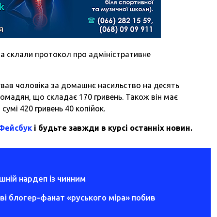
 та склали протокол про адміністративне
вав чоловіка за домашнє насильство на десять
омадян, що складає 170 гривень. Також він має
сумі 420 гривень 40 копійок.
 Фейсбук
і будьте завжди в курсі останніх новин.
шній нардеп із чинним
еві блогер-фанат «руського міра» побив