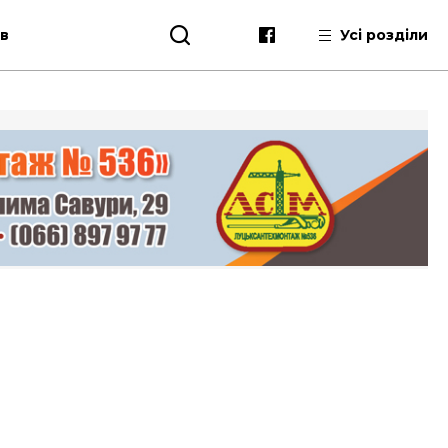
ів
Усі розділи