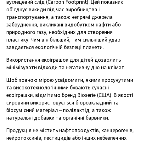
вуглецевий слід (Carbon Footprint). Цей показник
об'єднує викиди під час виробництва і
транспортування, а також непрямі джерела
забруднення, викликані видобутком нафти або
природного газу, необхідних для створення
пластику. Чим він більший, тим сильніший удар
завдається екологічній безпеці планети.
Використання екоіграшок для дітей дозволить
мінімізувати відходи та негативну дію на клімат.
Щоб повною мірою усвідомити, якими просунутими
та високотехнологічними бувають сучасні
екоіграшки, відмітимо бренд Bioserie (США). В якості
сировини використовується біорозкладний та
біосумісний матеріал – полілактід, а також
натуральні добавки та органічні барвники.
Продукція не містить нафтопродуктів, канцерогенів,
нейротоксинів, пестицидів або інших небезпечних