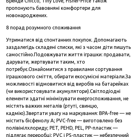
Бренди Chicco, Tiny Love, Fisher-Price також
пропонують бавовняні комфортери для
новонароджених.
8 порад розумного споживання
Утриматися від спонтанних покупок. Допомагають
заздалегідь складені списки, які з часом діти пишуть
самостійно.Подовжувати життя іграшки: продавати,
дарувати, жертвувати таким, хто
потребує.Ознайомитися з правилами сортування
іграшкового сміття, обирати екосумісні матеріали.За
можливості відмовитися від виробів на батарейках
(чи використовувати акумулятори).Світлодіодні
елементи здатні мінімізувати енергоспоживання, не
містять важких металів (ртуті, свинцю,
кадмію).Звертати увагу на маркування: BPA-free — не
містить бісфенолу А; PVC-free — виготовлено без
полівінілхлориду; PET, PEHD, PEL, PP-пластик —
підлягає переробці; PVC і PS-пластик — небезпечний