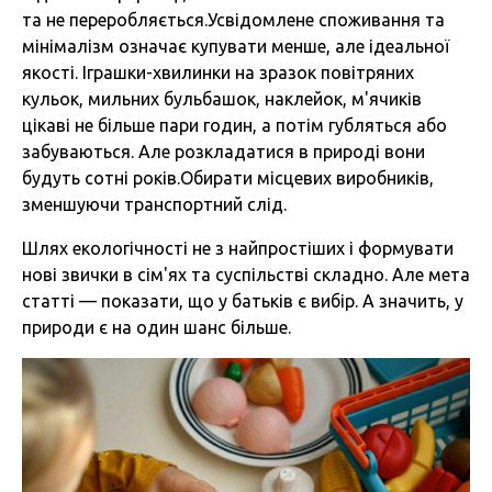
та не переробляється.Усвідомлене споживання та
мінімалізм означає купувати менше, але ідеальної
якості. Іграшки-хвилинки на зразок повітряних
кульок, мильних бульбашок, наклейок, м'ячиків
цікаві не більше пари годин, а потім губляться або
забуваються. Але розкладатися в природі вони
будуть сотні років.Обирати місцевих виробників,
зменшуючи транспортний слід.
Шлях екологічності не з найпростіших і формувати
нові звички в сім'ях та суспільстві складно. Але мета
статті — показати, що у батьків є вибір. А значить, у
природи є на один шанс бі
льше.