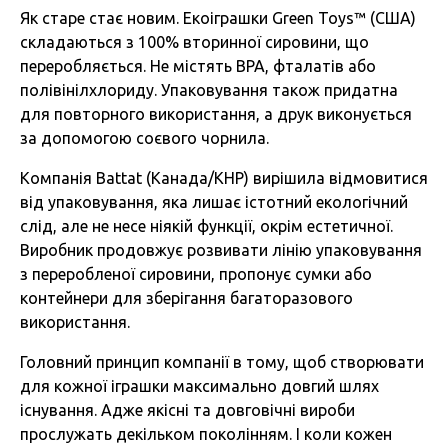
Як старе стає новим. Екоіграшки Green Toys™ (США)
складаються з 100% вторинної сировини, що
переробляється. Не містять BPA, фталатів або
полівінілхлориду. Упаковування також придатна
для повторного використання, а друк виконується
за допомогою соєвого чорнила.
Компанія Battat (Канада/КНР) вирішила відмовитися
від упаковування, яка лишає істотний екологічний
слід, але не несе ніякій функції, окрім естетичної.
Виробник продовжує розвивати лінію упаковування
з переробленої сировини, пропонує сумки або
контейнери для зберігання багаторазового
використання.
Головний принцип компанії в тому, щоб створювати
для кожної іграшки максимально довгий шлях
існування. Адже якісні та довговічні вироби
прослужать декільком поколінням. І коли кожен