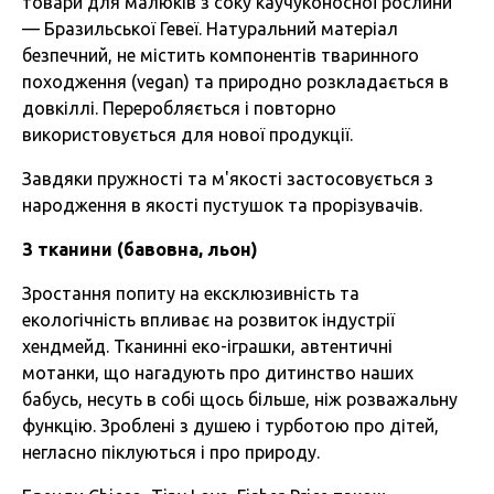
товари для малюків з соку каучуконосної рослини
— Бразильської Гевеї. Натуральний матеріал
безпечний, не містить компонентів тваринного
походження (vegan) та природно розкладається в
довкіллі. Переробляється і повторно
використовується для нової продукції.
Завдяки пружності та м'якості застосовується з
народження в якості пустушок та прорізувачів.
З тканини (бавовна, льон)
Зростання попиту на ексклюзивність та
екологічність впливає на розвиток індустрії
хендмейд. Тканинні еко-іграшки, автентичні
мотанки, що нагадують про дитинство наших
бабусь, несуть в собі щось більше, ніж розважальну
функцію. Зроблені з душею і турботою про дітей,
негласно піклуються і про природу.