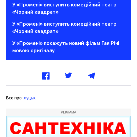
У «Промені» виступить комедійний театр
«Чорний квадрат»
У «Промені» виступить комедійний театр
«Чорний квадрат»
У «Промені» покажуть новий фільм Гая Річі
мовою оригіналу
Все про:
луцьк
РЕКЛАМА