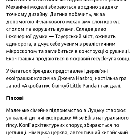
Механічні моделі збираються воєдино завдяки
точному дизайну. Дитина побачить, як за
допомогою 4-ланкового механізму слон крокує
столом та ворушить вухами. Складе диво
інженерної думки — Тауерський міст, оживить
єдинорога, відчує себе ученим з реалістичним
мікроскопом та заглибиться в конструкцію рушниці.
Еко-іграшки продаються в яскравій recycle-упаковці.
У багатьох брендах представлені дерев'яні
екоіграшки: класична Дженга Hasbro, настільна гра
Janod «Акробати», бізі-куб Little Panda і так далі.
Гіпсові
Маленьке сімейне підприємство в Луцьку створює
унікальні дитячі екоіграшки Wise Elk з натурального
гіпсу. Копії архітектурних споруд збираються по
цеглинці. Німецька церква, автентичний китайський