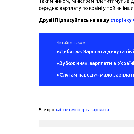
Таким чином, міністрам платитимуть від 
середню зарплату по країні у той чи інши
Друзі! Підписуйтесь на нашу
сторінку
Читайте також
«Дебатл». Зарплата депутатів і
«Зубожіння»: зарплати в Україн
«Слугам народу» мало зарплати
Все про:
кабінет міністрів
,
зарплата