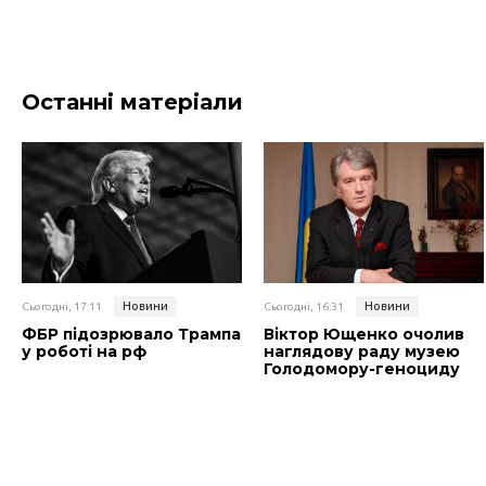
Останні матеріали
Новини
Новини
Сьогодні, 17:11
Сьогодні, 16:31
ФБР підозрювало Трампа
Віктор Ющенко очолив
у роботі на рф
наглядову раду музею
Голодомору-геноциду