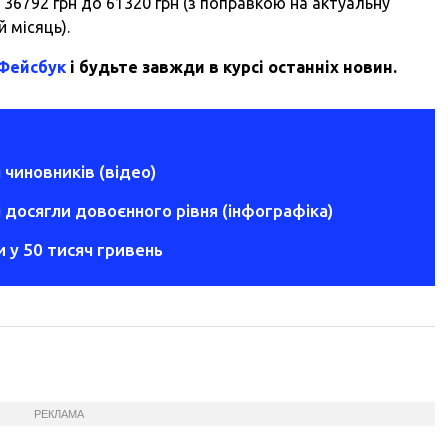
36792 грн до 61320 грн (з поправкою на актуальну
й місяць).
 Фейсбук
і будьте завжди в курсі останніх новин.
 чиновників (відео)
і досягли довоєнного рівня (інфографіка)
 у 50 тисяч гривень
РЕКЛАМА