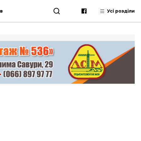
ів
Усі розділи