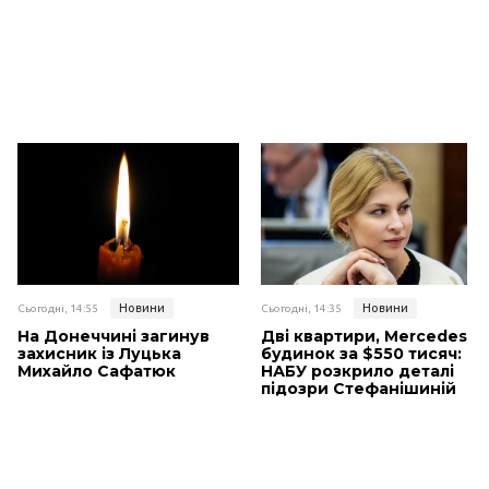
Новини
Новини
Сьогодні, 14:55
Сьогодні, 14:35
На Донеччині загинув
Дві квартири, Mercedes і
захисник із Луцька
будинок за $550 тисяч:
Михайло Сафатюк
НАБУ розкрило деталі
підозри Стефанішиній