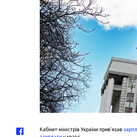
Кабінет міністрів України прив'язав
зарп
зарплати
у країні.