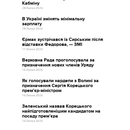
Кабміну
28 Липня 2026
В Україні змінять мінімальну
зарплату
28 Липня 2026
Єрмак зустрічався із Сирським після
відставки Федорова, — ЗМІ
17 Липня 2026
Верховна Рада проголосувала за
призначення нових членів Уряду
16 Липня 2026
Як голосували нардепи з Волині за
призначення Сергія Корецького
прем’єр-міністром
16 Липня 2026
Зеленський назвав Корецького
найпідготовленішим кандидатом на
посаду прем’єра
16 Липня 2026