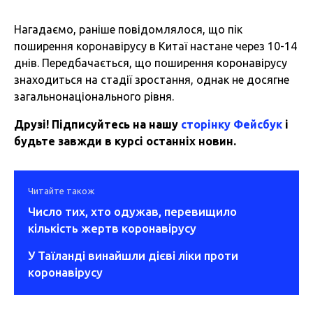
Нагадаємо, раніше повідомлялося, що
пік
поширення коронавірусу в Китаї
настане через 10-14
днів. Передбачається, що поширення коронавірусу
знаходиться на стадії зростання, однак не досягне
загальнонаціонального рівня.
Друзі! Підписуйтесь на нашу
сторінку Фейсбук
і
будьте завжди в курсі останніх новин.
Читайте також
Число тих, хто одужав, перевищило
кількість жертв коронавірусу
У Таїланді винайшли дієві ліки проти
коронавірусу