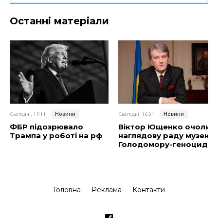
Останні матеріали
Новини
Новини
Сьогодні, 17:11
Сьогодні, 16:31
ФБР підозрювало
Віктор Ющенко очолив
Трампа у роботі на рф
наглядову раду музею
Голодомору-геноциду
Головна
Реклама
Контакти