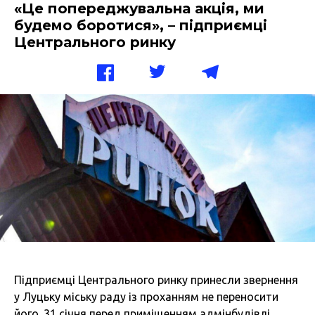
«Це попереджувальна акція, ми
будемо боротися», – підприємці
Центрального ринку
Підприємці Центрального ринку принесли звернення
у Луцьку міську раду із проханням не переносити
його. 31 січня перед приміщенням адмінбудівлі