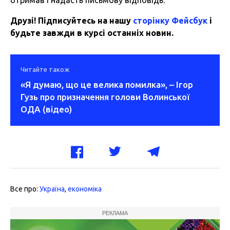
Друзі! Підписуйтесь на нашу
сторінку Фейсбук
і
будьте завжди в курсі останніх новин.
Читайте також
«Я думаю, що це велика помилка», – Ігор
Гузь про призначення голови Волинської
ОДА (відео)
Все про:
Україна
,
економіка
РЕКЛАМА