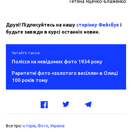
Тетяна Яцечко-Блаженко
Друзі! Підписуйтесь на нашу
сторінку Фейсбук
і
будьте завжди в курсі останніх новин.
Читайте також
Полісся на невідомих фото 1934 року
Раритетні фото «золотого весілля» в Олиці
100 років тому
Все про:
історія
,
Фото
,
Україна