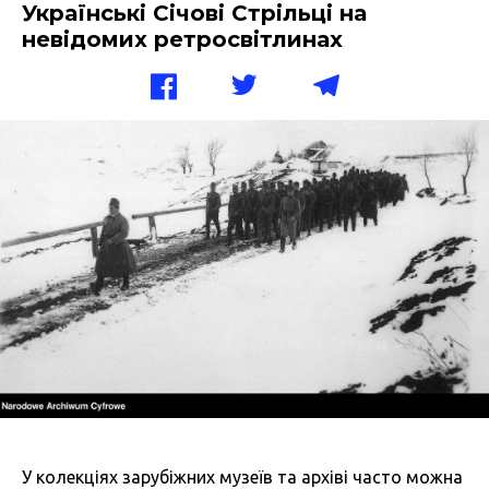
Українські Січові Стрільці на
невідомих ретросвітлинах
У колекціях зарубіжних музеїв та архіві часто можна