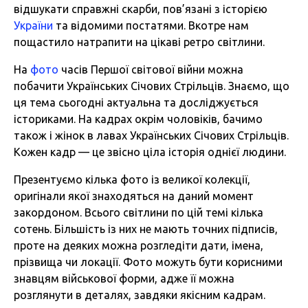
відшукати справжні скарби, пов’язані з історією
України
та відомими постатями. Вкотре нам
пощастило натрапити на цікаві ретро світлини.
На
фото
часів Першої світової війни можна
побачити Українських Січових Стрільців. Знаємо, що
ця тема сьогодні актуальна та досліджується
істориками. На кадрах окрім чоловіків, бачимо
також і жінок в лавах Українських Січових Стрільців.
Кожен кадр — це звісно ціла історія однієї людини.
Презентуємо кілька фото із великої колекції,
оригінали якої знаходяться на даний момент
закордоном. Всього світлини по цій темі кілька
сотень. Більшість із них не мають точних підписів,
проте на деяких можна розгледіти дати, імена,
прізвища чи локації. Фото можуть бути корисними
знавцям військової форми, адже її можна
розглянути в деталях, завдяки якісним кадрам.