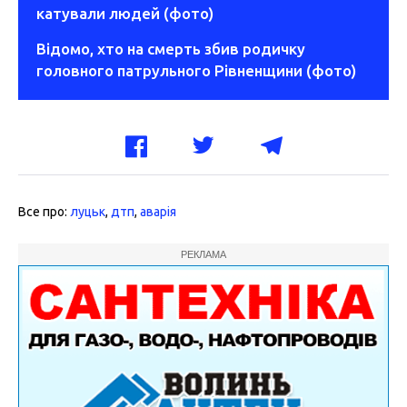
катували людей (фото)
Відомо, хто на смерть збив родичку
головного патрульного Рівненщини (фото)
Все про:
луцьк
,
дтп
,
аварія
РЕКЛАМА