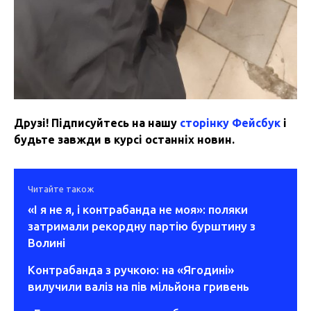
Друзі! Підписуйтесь на нашу
сторінку Фейсбук
і
будьте завжди в курсі останніх новин.
Читайте також
«І я не я, і контрабанда не моя»: поляки
затримали рекордну партію бурштину з
Волині
Контрабанда з ручкою: на «Ягодині»
вилучили валіз на пів мільйона гривень