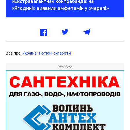
«Екстравагантна» контрабанда: на
«Ягодині» виявили амфетамін у «черепі»
Все про:
Україна
,
тютюн
,
сигарети
РЕКЛАМА