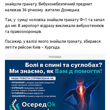
знайшли гранату. Вибухонебезпечний предмет
належав 36-річному жителю Донецька.
Так, у сумці чоловіка знайшли гранату Ф–1 та запал
до неї. В аеропорт відразу викликали вибухотехніків
та правоохоронців.
Пасажир, у валізі якого знайшли гранату, збирався
летіти рейсом Київ – Хургада.
РЕКЛАМА