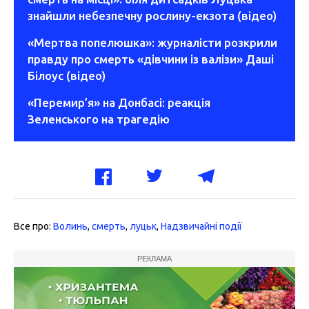
знайшли небезпечну рослину-екзота (відео)
«Мертва попелюшка»: журналісти розкрили
правду про смерть «дівчини із валізи» Даші
Білоус (відео)
«Перемир’я» на Донбасі: реакція
Зеленського на трагедію
Все про:
Волинь
,
смерть
,
луцьк
,
Надзвичайні події
РЕКЛАМА