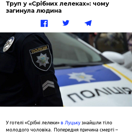
Труп у «Срібних лелеках»: чому
загинула людина
У готелі «Срібні лелеки»
в Луцьку
знайшли тіло
молодого чоловіка. Попередня причина смерті –