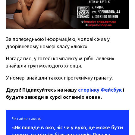
За попередньою інформацією, чоловік жив у
дворівневому номері класу «люкс».
Нагадаємо, у готелі комплексу «Срібні лелеки»
знайшли труп молодого хлопця.
У номері знайшли також піротехнічну гранату.
Друзі! Підписуйтесь на нашу
сторінку Фейсбук
і
будьте завжди в курсі останніх новин.
Читайте також
«Як попаде в око, ніс чи у вухо, це може бути
смерть на місці»: біля дитсадків Луцька