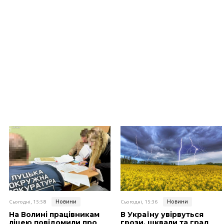
Новини
Новини
Сьогодні, 15:58
Сьогодні, 15:36
На Волині працівникам
В Україну увірвуться
ліцею повідомили про
грози, шквали та град