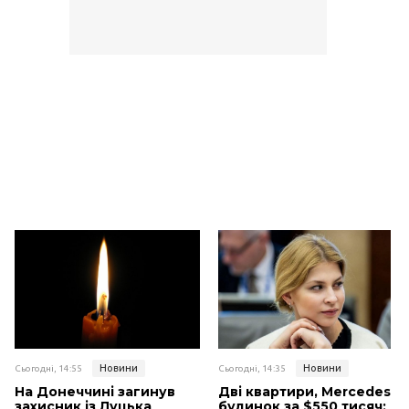
Новини
Новини
Сьогодні, 14:55
Сьогодні, 14:35
На Донеччині загинув
Дві квартири, Mercedes і
захисник із Луцька
будинок за $550 тисяч: