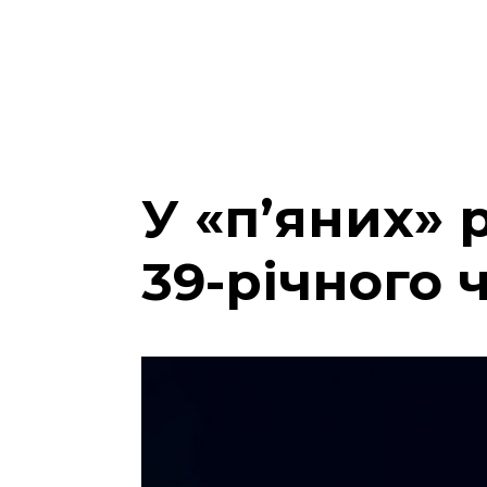
У «п’яних» 
39-річного 