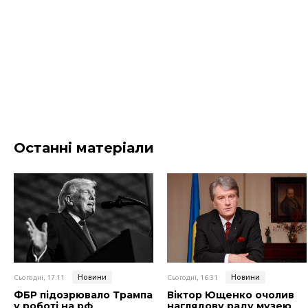
Останні матеріали
Новини
Новини
Сьогодні, 17:11
Сьогодні, 16:31
ФБР підозрювало Трампа
Віктор Ющенко очолив
у роботі на рф
наглядову раду музею