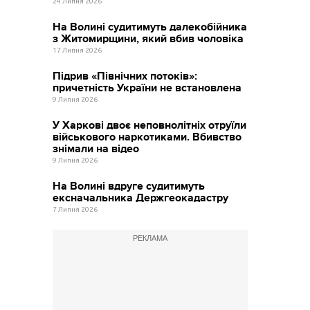
24 Липня 2026
На Волині судитимуть далекобійника
з Житомирщини, який вбив чоловіка
17 Липня 2026
Підрив «Північних потоків»:
причетність України не встановлена
9 Липня 2026
У Харкові двоє неповнолітніх отруїли
військового наркотиками. Вбивство
знімали на відео
9 Липня 2026
На Волині вдруге судитимуть
ексначальника Держгеокадастру
7 Липня 2026
РЕКЛАМА