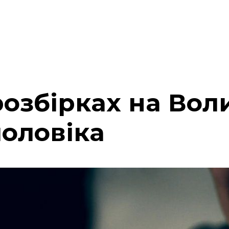
розбірках на Вол
чоловіка