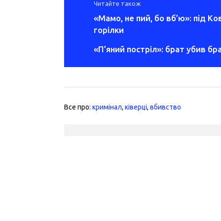
Читайте також
«Мамо, не пий, бо вб’ю»: під К
горілки
«П’яний постріл»: брат убив бр
Все про:
кримінал
,
ківерці
,
вбивство