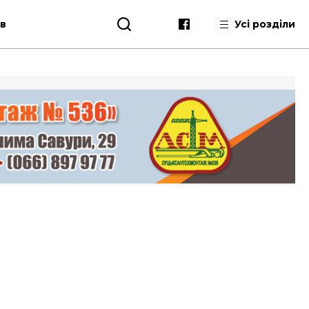
ів
Усі розділи