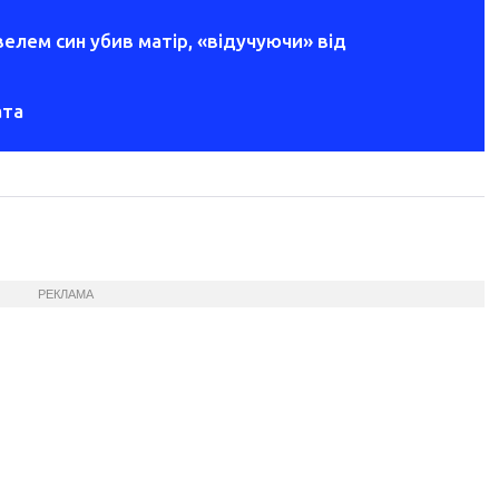
овелем син убив матір, «відучуючи» від
ата
РЕКЛАМА