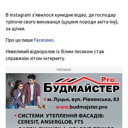
В Instagram з’явилося кумедне відео, де господар
тріпоче свого вихованця (цуценя породи акіта-іну),
за щічки.
Про це пише
Facenews
.
Невеликий відеоролик із білим песиком став
справжнім хітом інтернету.
РЕКЛАМА