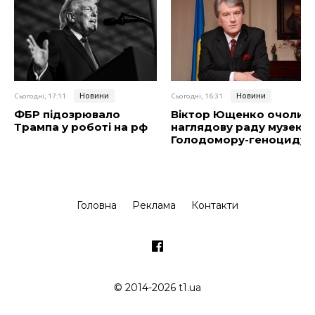
Новини
Новини
Сьогодні, 17:11
Сьогодні, 16:31
ФБР підозрювало
Віктор Ющенко очолив
Трампа у роботі на рф
наглядову раду музею
Голодомору-геноциду
Головна
Реклама
Контакти
© 2014-2026 t1.ua