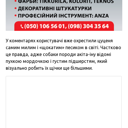
У коментарях користувачі вже охрестили цуценя
самим милим і «щокатим» песиком в світі. Частково
це правда, адже собаки породи акіта-іну відомі
пухкою мордочкою і густим підшерстям, який
візуально робить їх щічки ще більшими.