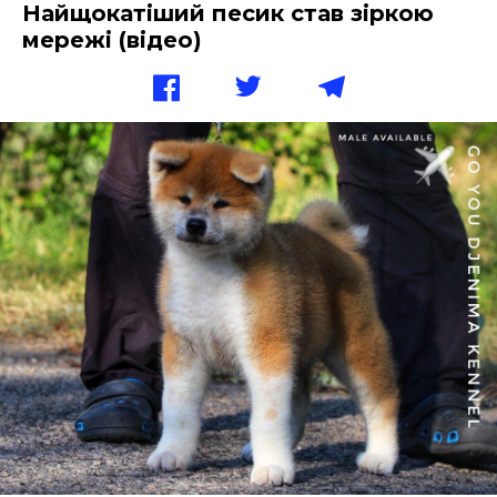
Найщокатіший песик став зіркою
мережі (відео)