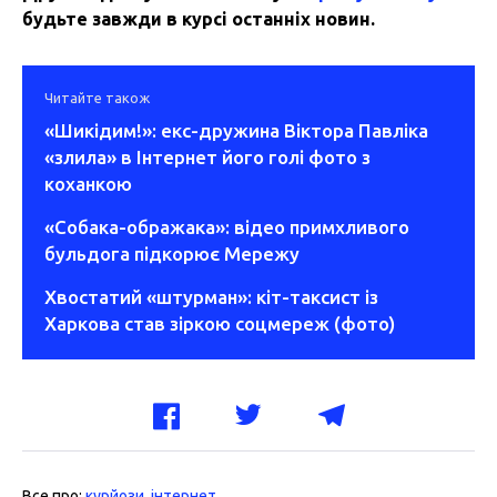
будьте завжди в курсі останніх новин.
Читайте також
«Шикідим!»: екс-дружина Віктора Павліка
«злила» в Інтернет його голі фото з
коханкою
«Собака-ображака»: відео примхливого
бульдога підкорює Мережу
Хвостатий «штурман»: кіт-таксист із
Харкова став зіркою соцмереж (фото)
Все про:
курйози
,
інтернет