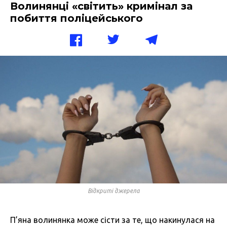
Волинянці «світить» кримінал за
побиття поліцейського
Відкриті джерела
П’яна волинянка може сісти за те, що накинулася на