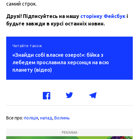
самий строк.
Друзі! Підписуйтесь на нашу
сторінку Фейсбук
і
будьте завжди в курсі останніх новин.
Читайте також
«Знайди собі власне озеро!»: бійка з
лебедем прославила херсонця на всю
планету (відео)
Все про:
поліція
,
напад
,
Волинь
РЕКЛАМА