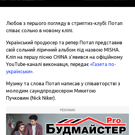
Любов з першого погляду в стриптиз-клубі: Потап
співає сольно в новому кліпі.
Український продюсер та репер Потап представив
свій сольний ліричний альбом під назвою MISHA.
Кліп на першу пісню CHINA з’явився на офіційному
YouTube-каналі виконавця, передає
«Газета по-
українськи»
.
Музику та слова Потап написав у співавторстві з
молодим саундпродюсером Микитою
Пучковим (Nick Niker).
РЕКЛАМА