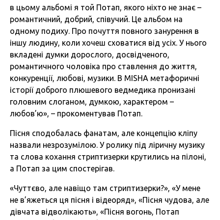
в цьому альбомі я той Потап, якого ніхто не знає –
романтичний, добрий, співучий. Це альбом на
одному подиху. Про почуття повного занурення в
іншу людину, коли хочеш сховатися від усіх. У нього
вкладені думки дорослого, досвідченого,
романтичного чоловіка про ставлення до життя,
конкуренції, любові, музики. В MISHA метафоричні
історії доброго плюшевого ведмедика пронизані
головним слоганом, думкою, характером –
любов’ю», – прокоментував Потап.
Пісня сподобалась фанатам, але концепцію кліпу
назвали незрозумілою. У ролику під ліричну музику
та слова кохання стриптизерки крутились на пілоні,
а Потап за цим спостерігав.
«Чуттєво, але навіщо там стриптизерки?», «У мене
не в’яжеться ця пісня і відеоряд», «Пісня чудова, але
дівчата відволікають», «Пісня вогонь, Потап