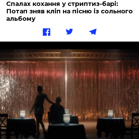
Спалах кохання у стриптиз-барі:
Потап зняв кліп на пісню із сольного
альбому