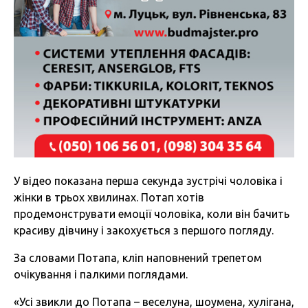
У відео показана перша секунда зустрічі чоловіка і
жінки в трьох хвилинах. Потап хотів
продемонструвати емоції чоловіка, коли він бачить
красиву дівчину і закохується з першого погляду.
За словами Потапа, кліп наповнений трепетом
очікування і палкими поглядами.
«Усі звикли до Потапа – веселуна, шоумена, хулігана,