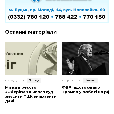
Останні матеріали
Поради
Новини
Сьогодні, 11:18
6 Серпня 2026
Мітка в реєстрі
ФБР підозрювало
«Оберіг»: як через суд
Трампа у роботі на рф
змусити ТЦК виправити
дані