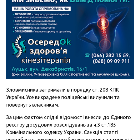
Зловмисника затримали в порядку ст. 208 КПК
України. Усе викрадене поліцейські вилучили та
повернуть власникам.
За цим фактом слідчі відомості внесли до Єдиного
реєстру досудових розслідувань за ч.3 ст.185
Кримінального кодексу України. Санкція статті
передбачає, зокрема, позбавлення волі на строк від