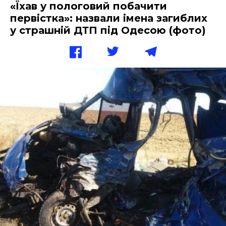
«Їхав у пологовий побачити
первістка»: назвали імена загиблих
у страшній ДТП під Одесою (фото)