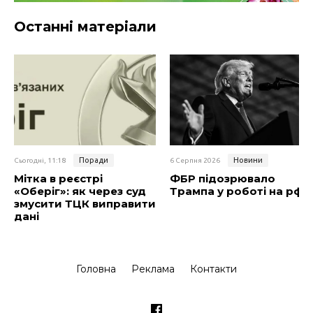
Останні матеріали
Поради
Новини
Сьогодні, 11:18
6 Серпня 2026
Мітка в реєстрі
ФБР підозрювало
«Оберіг»: як через суд
Трампа у роботі на рф
змусити ТЦК виправити
дані
Головна
Реклама
Контакти