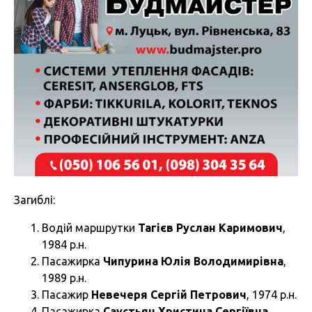
Загиблі:
Водій маршрутки
Тагієв Руслан Каримович
,
1984 р.н.
Пасажирка
Чипурина Юлія Володимирівна
,
1989 р.н.
Пасажир
Невечеря Сергій Петрович
, 1974 р.н.
Пасажирка
Саустьян Христина Сергіївна
,