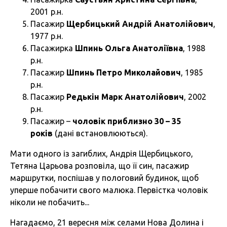
2001 р.н.
Пасажир
Щербицький Андрій Анатолійович
,
1977 р.н.
Пасажирка
Шпинь Ольга Анатоліївна
, 1988
р.н.
Пасажир
Шпинь Петро Миколайович
, 1985
р.н.
Пасажир
Редькін Марк Анатолійович
, 2002
р.н.
Пасажир –
чоловік приблизно 30 – 35
років
(дані встановлюються).
Мати одного із загиблих, Андрія Щербицького,
Тетяна Царьова розповіла, що її син, пасажир
маршрутки, поспішав у пологовий будинок, щоб
уперше побачити свого малюка. Первістка чоловік
ніколи не побачить...
Нагадаємо, 21 вересня між селами Нова Долина і