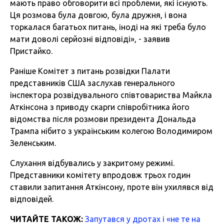
мають право обговорити всі проблеми, які існують.
Ця розмова була довгою, була дружня, і вона
торкалася багатьох питань, іноді на які треба було
мати доволі серйозні відповіді», - заявив
Пристайко.
Раніше Комітет з питань розвідки Палати
представників США заслухав генерального
інспектора розвідувального співтовариства Майкла
Аткінсона з приводу скарги співробітника його
відомства після розмови президента Дональда
Трампа нібито з українським колегою Володимиром
Зеленським.
Слухання відбувались у закритому режимі.
Представники комітету впродовж трьох годин
ставили запитання Аткінсону, проте він ухилявся від
відповідей.
ЧИТАЙТЕ ТАКОЖ:
Запутався у дротах і «не те на