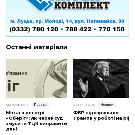
Останні матеріали
Поради
Новини
Сьогодні, 11:18
6 Серпня 2026
Мітка в реєстрі
ФБР підозрювало
«Оберіг»: як через суд
Трампа у роботі на рф
змусити ТЦК виправити
дані