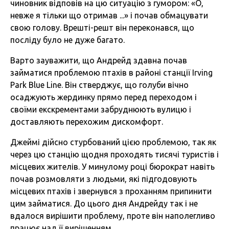
чиновник відповів на цю ситуацію з гумором: «О,
невже я тільки що отримав ...» і почав обмацувати
свою голову. Врешті-решт він переконався, що
посліду було не дуже багато.
Варто зауважити, що Андрейд здавна почав
займатися проблемою птахів в районі станції Irving
Park Blue Line. Він стверджує, що голуби вічно
осаджують жердинку прямо перед переходом і
своїми екскрементами забруднюють вулицю і
доставляють перехожим дискомфорт.
Джеймі дійсно стурбований цією проблемою, так як
через цю станцію щодня проходять тисячі туристів і
місцевих жителів. У минулому році бюрократ навіть
почав розмовляти з людьми, які підгодовують
місцевих птахів і звернувся з проханням припинити
цим займатися. До цього дня Андрейду так і не
вдалося вирішити проблему, проте він наполегливо
працює над її вирішенням.