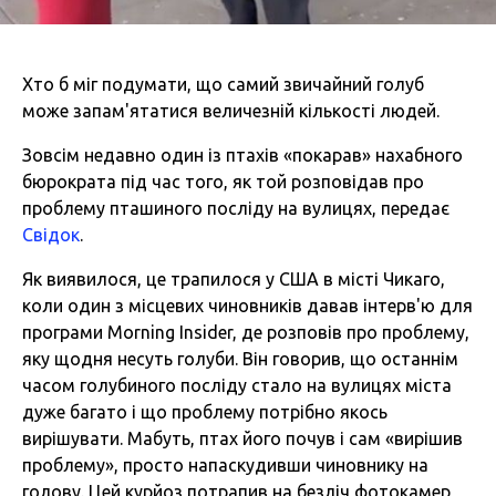
Хто б міг подумати, що самий звичайний голуб
може запам'ятатися величезній кількості людей.
Зовсім недавно один із птахів «покарав» нахабного
бюрократа під час того, як той розповідав про
проблему пташиного посліду на вулицях, передає
Свідок
.
Як виявилося, це трапилося у США в місті Чикаго,
коли один з місцевих чиновників давав інтерв'ю для
програми Morning Insider, де розповів про проблему,
яку щодня несуть голуби. Він говорив, що останнім
часом голубиного посліду стало на вулицях міста
дуже багато і що проблему потрібно якось
вирішувати. Мабуть, птах його почув і сам «вирішив
проблему», просто напаскудивши чиновнику на
голову. Цей курйоз потрапив на безліч фотокамер