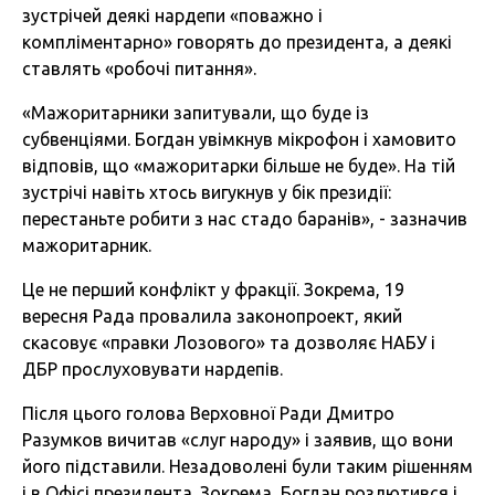
зустрічей деякі нардепи «поважно і
компліментарно» говорять до президента, а деякі
ставлять «робочі питання».
«Мажоритарники запитували, що буде із
субвенціями. Богдан увімкнув мікрофон і хамовито
відповів, що «мажоритарки більше не буде». На тій
зустрічі навіть хтось вигукнув у бік президії:
перестаньте робити з нас стадо баранів», - зазначив
мажоритарник.
Це не перший конфлікт у фракції. Зокрема, 19
вересня Рада провалила законопроект, який
скасовує «правки Лозового» та дозволяє НАБУ і
ДБР прослуховувати нардепів.
Після цього голова Верховної Ради Дмитро
Разумков вичитав «слуг народу» і заявив, що вони
його підставили. Незадоволені були таким рішенням
і в Офісі президента. Зокрема, Богдан розлютився і