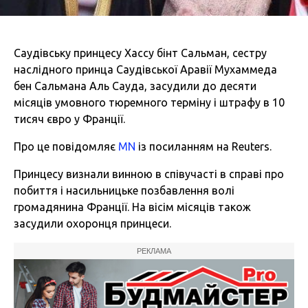
Саудівську принцесу Хассу бінт Сальман, сестру
наслідного принца Саудівської Аравії Мухаммеда
бен Сальмана Аль Сауда, засудили до десяти
місяців умовного тюремного терміну і штрафу в 10
тисяч євро у Франції.
Про це повідомляє
MN
із посиланням на Reuters.
Принцесу визнали винною в співучасті в справі про
побиття і насильницьке позбавлення волі
громадянина Франції. На вісім місяців також
засудили охоронця принцеси.
РЕКЛАМА