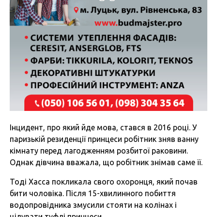
Інцидент, про який йде мова, стався в 2016 році. У
паризькій резиденції принцеси робітник зняв ванну
кімнату перед лагодженням розбитої раковини.
Однак дівчина вважала, що робітник знімав саме її.
Тоді Хасса покликала свого охоронця, який почав
бити чоловіка. Після 15-хвилинного побиття
водопровідника змусили стояти на колінах і
цілувати туфлі принцеси.