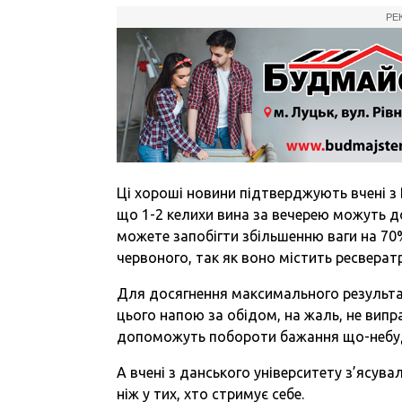
РЕ
Ці хороші новини підтверджують вчені з 
що 1-2 келихи вина за вечерею можуть д
можете запобігти збільшенню ваги на 70
червоного, так як воно містить ресверат
Для досягнення максимального результат
цього напою за обідом, на жаль, не випр
допоможуть побороти бажання що-небудь 
А вчені з данського університету з’ясува
ніж у тих, хто стримує себе.