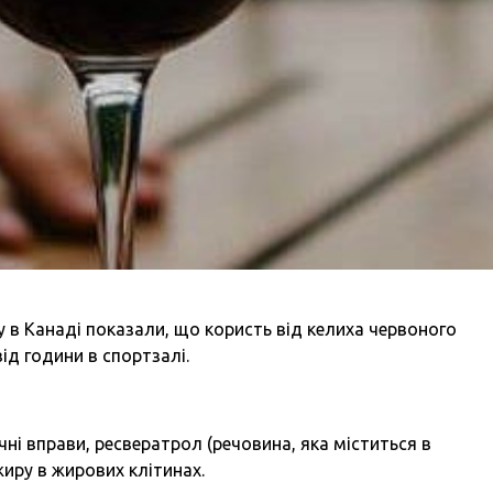
 в Канаді показали, що користь від келиха червоного
ід години в спортзалі.
чні вправи, ресвератрол (речовина, яка міститься в
иру в жирових клітинах.