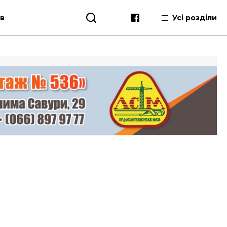
ів
Усі розділи