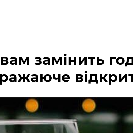
вам замінить го
вражаюче відкри