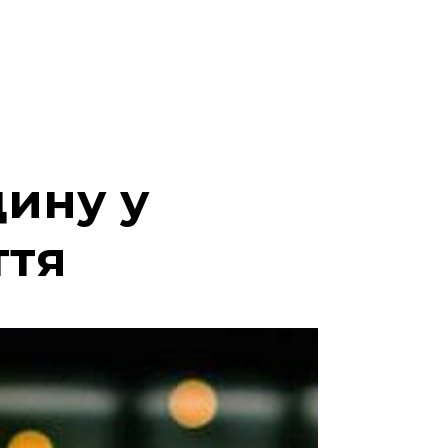
дину у
ття