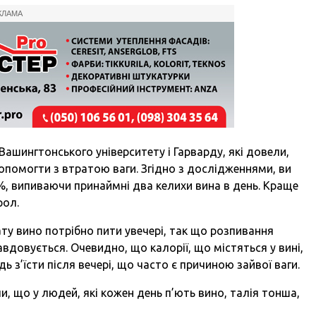
КЛАМА
Вашингтонського університету і Гарварду, які довели,
опомогти з втратою ваги. Згідно з дослідженнями, ви
%, випиваючи принаймні два келихи вина в день. Краще
рол.
у вино потрібно пити увечері, так що розпивання
авдовується. Очевидно, що калорії, що містяться у вині,
з’їсти після вечері, що часто є причиною зайвої ваги.
ли, що у людей, які кожен день п’ють вино, талія тонша,