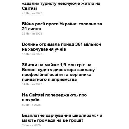
«здали» туристу неіснуюче житло на
Світязі
23 Липня 2026
Війна росії проти України: головне за
21 липня
22 Липня 2026
Волинь отримала понад 361 мільйон
на харчування учнів
16 Липня 2026
Збитки на майже 1,9 млн грн: на
Волині судять директора закладу
професійної освіти та керівника
приватного підприємства
14 Липня 2026
На Світязі попереджають про
шахраїв
6 Липня 2026
Безплатне харчування школярам: чи
мають громади на це гроші?
1 Липня 2026