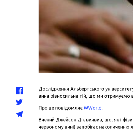
Дослідження Альбертського університету
вина рівносильна тій, що ми отримуємо в
Про це повідомляє
WWorld
.
Вчений Джейсон Дік виявив, що, як і фізи
червоному вині) запобігає накопиченню ж