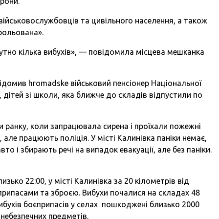
орони.
 військовослужбовців та цивільного населення, а також
рольована».
 чутно кілька вибухів», — повідомила місцева мешканка
відомив hromadske військовий пенсіонер Національної
, дітей зі школи, яка ближче до складів відпустили по
ни ранку, коли запрацювала сирена і проїхали пожежні
 але працюють поліція. У місті Калинівка паніки немає,
то і збирають речі на випадок евакуації, але без паніки.
изько 22:00, у місті Калинівка за 20 кілометрів від
єприпасами та зброєю. Вибухи почалися на складах 48
вибухів боєприпасів у селах пошкоджені близько 2000
онебезпечних предметів.