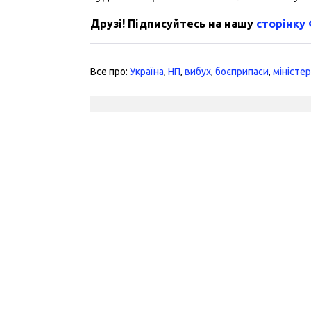
Друзі! Підписуйтесь на нашу
сторінку
Все про:
Україна
,
НП
,
вибух
,
боєприпаси
,
міністе