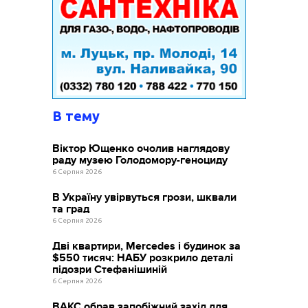
В тему
Віктор Ющенко очолив наглядову
раду музею Голодомору-геноциду
6 Серпня 2026
В Україну увірвуться грози, шквали
та град
6 Серпня 2026
Дві квартири, Mercedes і будинок за
$550 тисяч: НАБУ розкрило деталі
підозри Стефанішиній
6 Серпня 2026
ВАКС обрав запобіжний захід для