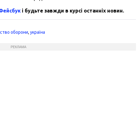
 Фейсбук
і будьте завжди в курсі останніх новин.
рство оборони
,
україна
РЕКЛАМА