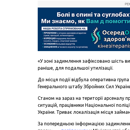
РЕ
«У зоні задимлення зафіксовано шість ви
раніше, для подальшої утилізації.
До місця події відбула оперативна група
Генерального штабу Збройних Сил Україн
Станом на зараз на території арсеналу 
ситуацій, працівники Національної поліц
України. Триває локалізація місця займан
За попередньою інформацією задимлення 