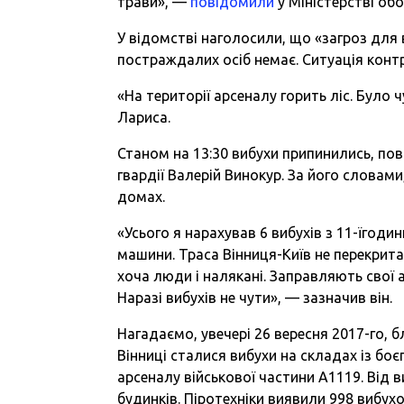
трави», —
повідомили
у Міністерстві об
У відомстві наголосили, що «загроз для
постраждалих осіб немає. Ситуація конт
«На території арсеналу горить ліс. Було
Лариса.
Станом на 13:30 вибухи припинились, по
гвардії Валерій Винокур. За його словами
домах.
«Усього я нарахував 6 вибухів з 11-їгоди
машини. Траса Вінниця-Київ не перекрита,
хоча люди і налякані. Заправляють свої ав
Наразі вибухів не чути», — зазначив він.
Нагадаємо, увечері 26 вересня 2017-го, бл
Вінниці сталися вибухи на складах із бо
арсеналу військової частини А1119. Від 
будинків. Піротехніки виявили 998 вибух