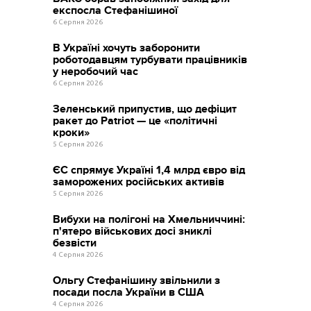
експосла Стефанішиної
6 Серпня 2026
В Україні хочуть заборонити
роботодавцям турбувати працівників
у неробочий час
6 Серпня 2026
Зеленський припустив, що дефіцит
ракет до Patriot — це «політичні
кроки»
5 Серпня 2026
ЄС спрямує Україні 1,4 млрд євро від
заморожених російських активів
5 Серпня 2026
Вибухи на полігоні на Хмельниччині:
п'ятеро військових досі зниклі
безвісти
4 Серпня 2026
Ольгу Стефанішину звільнили з
посади посла України в США
4 Серпня 2026