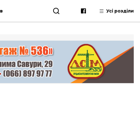
ів
Усі розділи