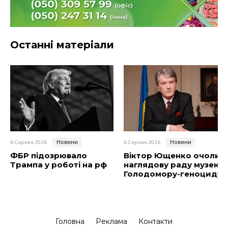
Останні матеріали
Новини
Новини
6 Серпня 2026
6 Серпня 2026
ФБР підозрювало
Віктор Ющенко очолив
Трампа у роботі на рф
наглядову раду музею
Голодомору-геноциду
Головна
Реклама
Контакти