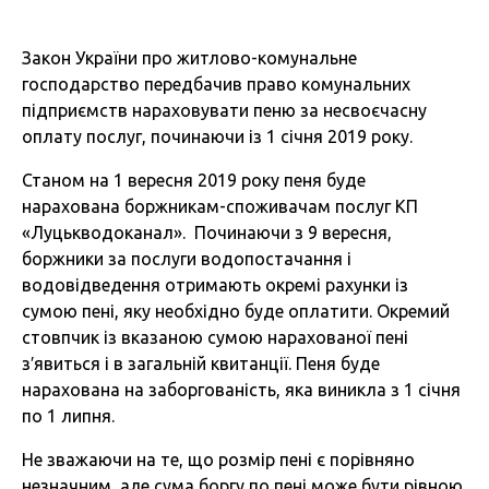
Закон України про житлово-комунальне
господарство передбачив право комунальних
підприємств нараховувати пеню за несвоєчасну
оплату послуг, починаючи із 1 січня 2019 року.
Станом на 1 вересня 2019 року пеня буде
нарахована боржникам-споживачам послуг КП
«Луцькводоканал». Починаючи з 9 вересня,
боржники за послуги водопостачання і
водовідведення отримають окремі рахунки із
сумою пені, яку необхідно буде оплатити. Окремий
стовпчик із вказаною сумою нарахованої пені
з′явиться і в загальній квитанції. Пеня буде
нарахована на заборгованість, яка виникла з 1 січня
по 1 липня.
Не зважаючи на те, що розмір пені є порівняно
незначним, але сума боргу по пені може бути рівною