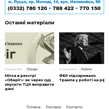
Останні матеріали
Поради
Новини
8 Серпня 2026
6 Серпня 2026
Мітка в реєстрі
ФБР підозрювало
«Оберіг»: як через суд
Трампа у роботі на рф
змусити ТЦК виправити
дані
Головна
Реклама
Контакти