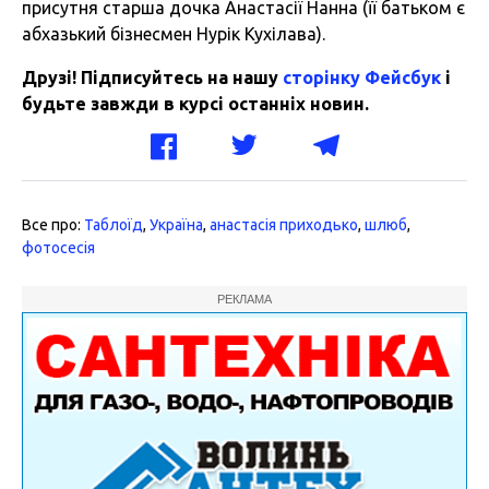
присутня старша дочка Анастасії Нанна (її батьком є
абхазький бізнесмен Нурік Кухілава).
Друзі! Підписуйтесь на нашу
сторінку Фейсбук
і
будьте завжди в курсі останніх новин.
Все про:
Таблоїд
,
Україна
,
анастасія приходько
,
шлюб
,
фотосесія
РЕКЛАМА