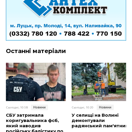
Останні матеріали
Новини
Новини
Сьогодні, 10:58
Сьогодні, 10:20
СБУ затримала
У селищі на Волині
коригувальника фсб,
демонтували
який наводив
радянський пам'ятник
російську балістику по