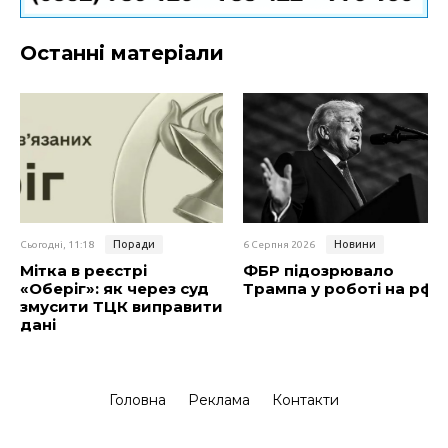
Останні матеріали
Поради
Новини
Сьогодні, 11:18
6 Серпня 2026
Мітка в реєстрі
ФБР підозрювало
«Оберіг»: як через суд
Трампа у роботі на рф
змусити ТЦК виправити
дані
Головна
Реклама
Контакти