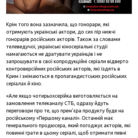
Крім того вона зазначила, що гонорари, які
отримують українські актори, до сих пір нижчі
гонорарів російських акторів. Також за словами
телеведучої, українські кіносеріальні студії
намагаються не дратувати українців і не
запрошувати в свої копродукційні серіали відверто
контроверсійних російських акторів, які їздять в
Крим і знімаються в пропагандистських російських
серіалах й кіно.
«Але якщо чотирьохсерійка виготовляється на
замовлення телеканалу СТБ, одразу йдуть
переговори про те, що прем'єра продукту буде на
російському «Першому каналі». Останній має
генерального продюсера, який погоджує акторів, які
повинні грати в цьому серіалі, щоб отримати певні