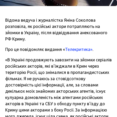
Відома ведуча і журналістка Яніна Соколова
розповіла, як російські актори потрапляють на
зйомки в Україну, після відвідування анексованого
РФ Криму.
Про це повідомляє видання «
Телекритика»
.
«В Україні продовжують завозити на зйомки серіалів
російських акторів, які в'їжджали в Крим через
територію Росії, що знімалися в пропагандистських
фільмах. Я не ручаюсь за стовідсоткову
достовірність цієї інформації, але, за словами
декількох моїх знайомих акторських агентів, існує
кулуарна домовленість між агентами російських
акторів в Україні та СБУ з обходу пункту в'їзду до
Криму цими акторами з боку Росії. За інформацією
мого джерела, існує ціла схема, як російські актори