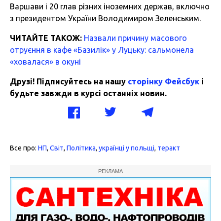
Варшави і 20 глав різних іноземних держав, включно
з президентом України Володимиром Зеленським.
ЧИТАЙТЕ ТАКОЖ:
Назвали причину масового
отруєння в кафе «Базилік» у Луцьку: сальмонела
«ховалася» в окуні
Друзі! Підписуйтесь на нашу
сторінку Фейсбук
і
будьте завжди в курсі останніх новин.
Все про:
НП
,
Світ
,
Політика
,
українці у польщі
,
теракт
РЕКЛАМА